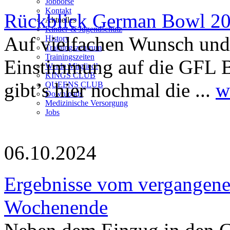
Jobbörse
Kontakt
Rückblick German Bowl 2
Aktuelles
Kinder-& Jugendschutz
Auf vielfachen Wunsch und
History
Trainingszentrum
Trainingszeiten
Einstimmung auf die GFL
Werde Mitglied!
KINGS CLUB
gibt’s hier nochmal die ...
w
QUEENS CLUB
Downloads
Medizinische Versorgung
Jobs
06.10.2024
Ergebnisse vom vergangen
Wochenende