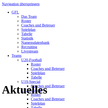
Navigation überspringen
GFL
Das Team
Roster
Coaches und Betreuer
Spielplan
Tabelle
Statistik
Namensdatenbank
Recruiting
Livestream
Teams
U20-Football
Roster
Coaches und Betreuer
Spielplan
Tabelle
U19-Special
Aktuelles
Coaches und Betreuer
U17-Football
Roster
Coaches und Betreuer
Spielplan
Tabelle