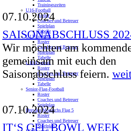
Trainingszeiten
U16-Football
07.10.2024
Roster
Coaches und Betreuer
Spielplan
SAISONABSCHLUSS 202
Tabelle
U13-Football
Roster
Wir möchten am kommend
Coaches und Betreuer
Spielplan
gemeinsam mit euch den
Tabelle
U10-Football
Roster
Saisonabschluss feiern.
wei
Coaches und Betreuer
Spielplan
Tabelle
Senior-Flag-Football
Roster
Coaches und Betreuer
Spielplan
07.10.2024
Dresden Monarchs Flag 5
Roster
Coaches und Betreuer
IT‘S GFL BOWL WEEK
Spielplan