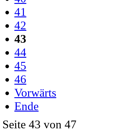
41
42
43
44
45
46
Vorwärts
Ende
Seite 43 von 47