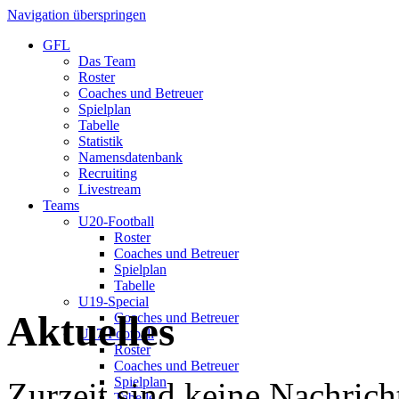
Navigation überspringen
GFL
Das Team
Roster
Coaches und Betreuer
Spielplan
Tabelle
Statistik
Namensdatenbank
Recruiting
Livestream
Teams
U20-Football
Roster
Coaches und Betreuer
Spielplan
Tabelle
U19-Special
Aktuelles
Coaches und Betreuer
U17-Football
Roster
Coaches und Betreuer
Spielplan
Zurzeit sind keine Nachrich
Tabelle