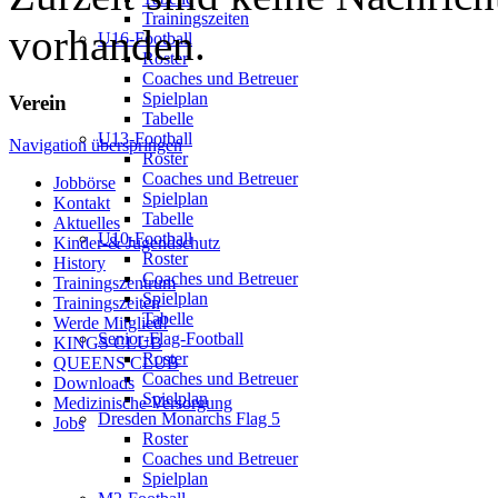
Trainingszeiten
vorhanden.
U16-Football
Roster
Coaches und Betreuer
Spielplan
Verein
Tabelle
U13-Football
Navigation überspringen
Roster
Coaches und Betreuer
Jobbörse
Spielplan
Kontakt
Tabelle
Aktuelles
U10-Football
Kinder-& Jugendschutz
Roster
History
Coaches und Betreuer
Trainingszentrum
Spielplan
Trainingszeiten
Tabelle
Werde Mitglied!
Senior-Flag-Football
KINGS CLUB
Roster
QUEENS CLUB
Coaches und Betreuer
Downloads
Spielplan
Medizinische Versorgung
Dresden Monarchs Flag 5
Jobs
Roster
Coaches und Betreuer
Spielplan