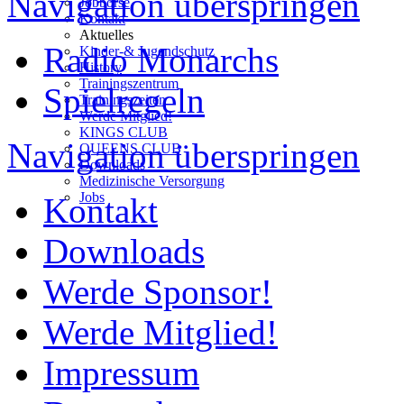
Navigation überspringen
Jobbörse
Kontakt
Aktuelles
Radio Monarchs
Kinder-& Jugendschutz
History
Trainingszentrum
Spielregeln
Trainingszeiten
Werde Mitglied!
KINGS CLUB
Navigation überspringen
QUEENS CLUB
Downloads
Medizinische Versorgung
Jobs
Kontakt
Downloads
Werde Sponsor!
Werde Mitglied!
Impressum