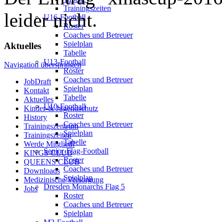
Trainingszeiten
leider nicht.
U16-Football
Roster
Coaches und Betreuer
Spielplan
Aktuelles
Tabelle
U13-Football
Navigation überspringen
Roster
Coaches und Betreuer
JobDraft
Spielplan
Kontakt
Tabelle
Aktuelles
U10-Football
Kinder-& Jugendschutz
Roster
History
Coaches und Betreuer
Trainingszentrum
Spielplan
Trainingszeiten
Tabelle
Werde Mitglied!
Senior-Flag-Football
KINGS CLUB
Roster
QUEENS CLUB
Coaches und Betreuer
Downloads
Spielplan
Medizinische Versorgung
Dresden Monarchs Flag 5
Jobs
Roster
Coaches und Betreuer
Spielplan