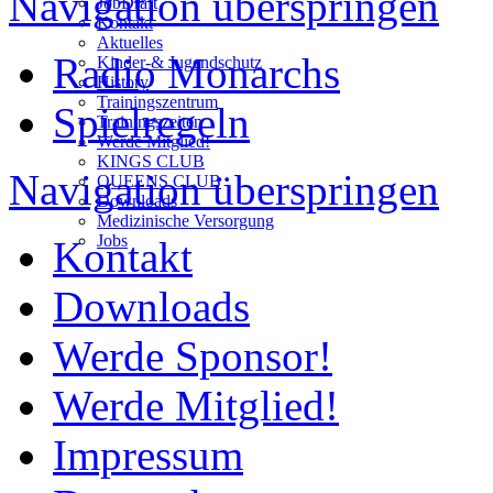
Navigation überspringen
JobDraft
Kontakt
Aktuelles
Radio Monarchs
Kinder-& Jugendschutz
History
Trainingszentrum
Spielregeln
Trainingszeiten
Werde Mitglied!
KINGS CLUB
Navigation überspringen
QUEENS CLUB
Downloads
Medizinische Versorgung
Jobs
Kontakt
Downloads
Werde Sponsor!
Werde Mitglied!
Impressum