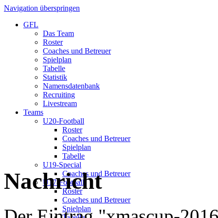
Navigation überspringen
GFL
Das Team
Roster
Coaches und Betreuer
Spielplan
Tabelle
Statistik
Namensdatenbank
Recruiting
Livestream
Teams
U20-Football
Roster
Coaches und Betreuer
Spielplan
Tabelle
U19-Special
Nachricht
Coaches und Betreuer
U17-Football
Roster
Coaches und Betreuer
Spielplan
Der Eintrag "xmascup-2016"
Tabelle