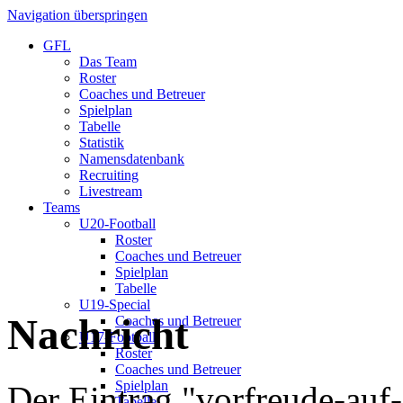
Navigation überspringen
GFL
Das Team
Roster
Coaches und Betreuer
Spielplan
Tabelle
Statistik
Namensdatenbank
Recruiting
Livestream
Teams
U20-Football
Roster
Coaches und Betreuer
Spielplan
Tabelle
U19-Special
Nachricht
Coaches und Betreuer
U17-Football
Roster
Coaches und Betreuer
Spielplan
Der Eintrag "vorfreude-auf
Tabelle