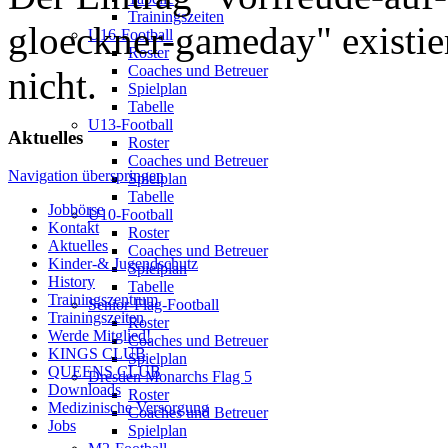
Trainingszeiten
gloeckner-gameday" existier
U16-Football
Roster
Coaches und Betreuer
nicht.
Spielplan
Tabelle
U13-Football
Aktuelles
Roster
Coaches und Betreuer
Navigation überspringen
Spielplan
Tabelle
Jobbörse
U10-Football
Kontakt
Roster
Aktuelles
Coaches und Betreuer
Kinder-& Jugendschutz
Spielplan
History
Tabelle
Trainingszentrum
Senior-Flag-Football
Trainingszeiten
Roster
Werde Mitglied!
Coaches und Betreuer
KINGS CLUB
Spielplan
QUEENS CLUB
Dresden Monarchs Flag 5
Downloads
Roster
Medizinische Versorgung
Coaches und Betreuer
Jobs
Spielplan