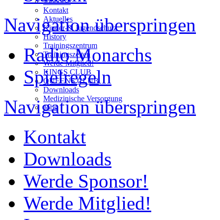
Jobbörse
Kontakt
Navigation überspringen
Aktuelles
Kinder-& Jugendschutz
History
Trainingszentrum
Radio Monarchs
Trainingszeiten
Werde Mitglied!
Spielregeln
KINGS CLUB
QUEENS CLUB
Downloads
Medizinische Versorgung
Navigation überspringen
Jobs
Kontakt
Downloads
Werde Sponsor!
Werde Mitglied!