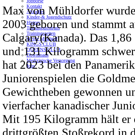
Jobbörse
Kontakt
Max von Mühldorfer
wurde
Aktuelles
Kinder-& Jugendschutz
20
0
3
geboren und stammt a
History
Trainingszentrum
Trainingszeiten
Calgary
(
Kanada
)
.
D
as
1,86 
Werde Mitglied!
KINGS CLUB
und 131 Kilogramm schwe
QUEENS CLUB
Downloads
Medizinische Versorgung
hat
2023 bei den Panamerik
Jobs
Juniorenspielen die Goldme
Gewichtheben gewonnen u
vierfacher kanadischer Juni
Mit 195 Kilogramm hält er
drittgrößten Stoßrekord in 