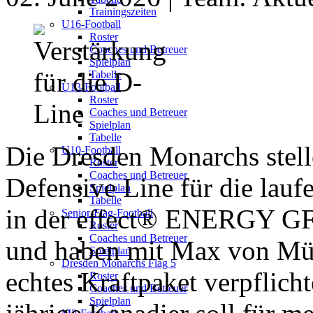
Trainingszeiten
U16-Football
Roster
Coaches und Betreuer
Spielplan
Tabelle
U13-Football
Roster
Coaches und Betreuer
Spielplan
Tabelle
Die Dresden Monarchs
stel
U10-Football
Roster
Coaches und Betreuer
Defensive Line für die
lauf
Spielplan
Tabelle
in der
effect®️ ENERGY G
Senior-Flag-Football
Roster
Coaches und Betreuer
und haben mit Max von Müh
Spielplan
Dresden Monarchs Flag 5
echtes Kraftpaket verpflicht
Roster
Coaches und Betreuer
Spielplan