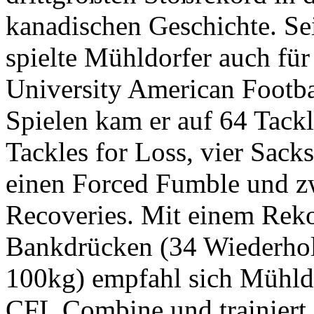
kanadischen Geschichte.
Se
spielte Mühldorfer
auch
für
University
American
Footba
Spielen kam er auf 64 Tackl
Tackles
for
Loss, vier Sacks
einen Forced Fumble und 
Recoveries
.
Mit einem Rek
Bankdrücken
(34 Wiederho
100kg
) empfahl sich Mühld
CFL Combine
und
trainiert