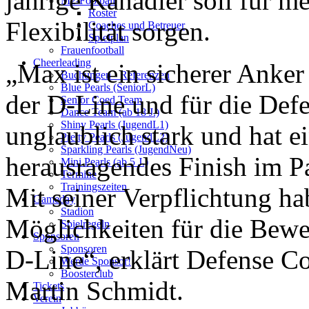
jährige Kanadier
soll für m
M2-Football
Roster
Flexibilität sorgen.
Coaches und Betreuer
Spielplan
Frauenfootball
Cheerleading
„
Max ist ein
sicherer Anker 
Buchungen - Referenzen
Blue Pearls (SeniorL)
der D-Line und
für
die
Defe
Senior Coed Team
Dance Team (ab 18 J.)
Shiny Pearls (JugendL1)
unglaublich stark und hat e
Pretty Pearls (JugendL2)
Sparkling Pearls (JugendNeu)
herausragendes Finish im P
Mini Pearls (ab 5 J.)
Termine
Trainingszeiten
Mit seiner Verpflichtung h
Gameday
Stadion
Möglichkeiten
für die
Bewe
Spielregeln
Sponsoren
Sponsoren
D-Line
“, erklärt
Defense
Co
Werde Sponsor!
Boosterclub
Martin Schmidt
.
Tickets
Verein