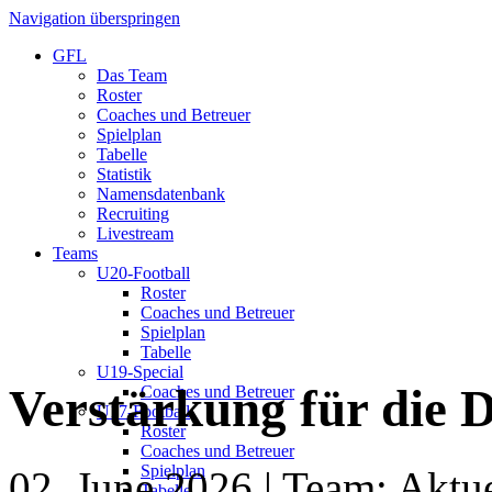
Navigation überspringen
GFL
Das Team
Roster
Coaches und Betreuer
Spielplan
Tabelle
Statistik
Namensdatenbank
Recruiting
Livestream
Teams
U20-Football
Roster
Coaches und Betreuer
Spielplan
Tabelle
U19-Special
Verstärkung für die 
Coaches und Betreuer
U17-Football
Roster
Coaches und Betreuer
Spielplan
02. June 2026
| Team: Aktue
Tabelle