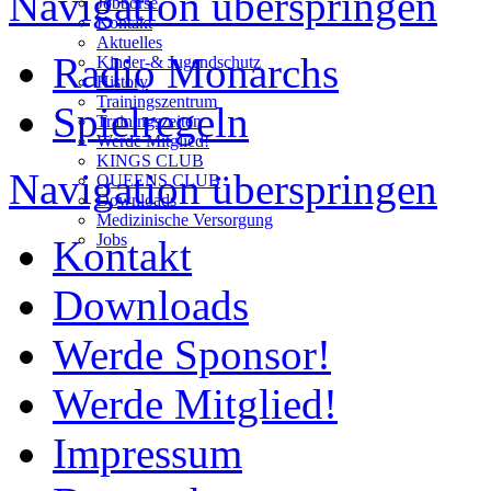
Navigation überspringen
Jobbörse
Kontakt
Aktuelles
Radio Monarchs
Kinder-& Jugendschutz
History
Trainingszentrum
Spielregeln
Trainingszeiten
Werde Mitglied!
KINGS CLUB
Navigation überspringen
QUEENS CLUB
Downloads
Medizinische Versorgung
Jobs
Kontakt
Downloads
Werde Sponsor!
Werde Mitglied!
Impressum