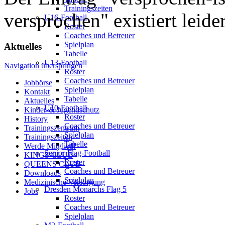
Trainingszeiten
versprochen" existiert leider
U16-Football
Roster
Coaches und Betreuer
Spielplan
Aktuelles
Tabelle
U13-Football
Navigation überspringen
Roster
Coaches und Betreuer
Jobbörse
Spielplan
Kontakt
Tabelle
Aktuelles
U10-Football
Kinder-& Jugendschutz
Roster
History
Coaches und Betreuer
Trainingszentrum
Spielplan
Trainingszeiten
Tabelle
Werde Mitglied!
Senior-Flag-Football
KINGS CLUB
Roster
QUEENS CLUB
Coaches und Betreuer
Downloads
Spielplan
Medizinische Versorgung
Dresden Monarchs Flag 5
Jobs
Roster
Coaches und Betreuer
Spielplan