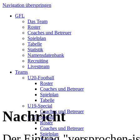
Navigation überspringen
GFL
Das Team
Roster
Coaches und Betreuer
Spielplan
Tabelle
Statistik
Namensdatenbank
Recruiting
Livestream
Teams
U20-Football
Roster
Coaches und Betreuer
Spielplan
Tabelle
U19-Special
Nachricht
Coaches und Betreuer
U17-Football
Roster
Coaches und Betreuer
Spielplan
Der Eintrag "versprochen-is
Tabelle