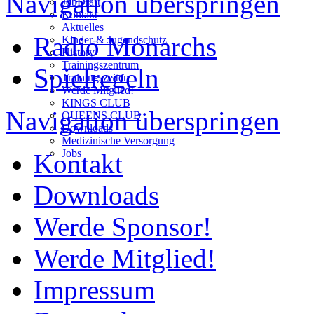
Navigation überspringen
JobDraft
Kontakt
Aktuelles
Radio Monarchs
Kinder-& Jugendschutz
History
Trainingszentrum
Spielregeln
Trainingszeiten
Werde Mitglied!
KINGS CLUB
Navigation überspringen
QUEENS CLUB
Downloads
Medizinische Versorgung
Jobs
Kontakt
Downloads
Werde Sponsor!
Werde Mitglied!
Impressum