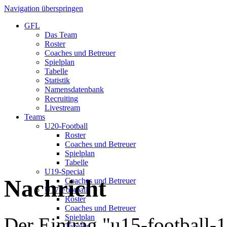
Navigation überspringen
GFL
Das Team
Roster
Coaches und Betreuer
Spielplan
Tabelle
Statistik
Namensdatenbank
Recruiting
Livestream
Teams
U20-Football
Roster
Coaches und Betreuer
Spielplan
Tabelle
U19-Special
Nachricht
Coaches und Betreuer
U17-Football
Roster
Coaches und Betreuer
Spielplan
Der Eintrag "u15-football-
Tabelle