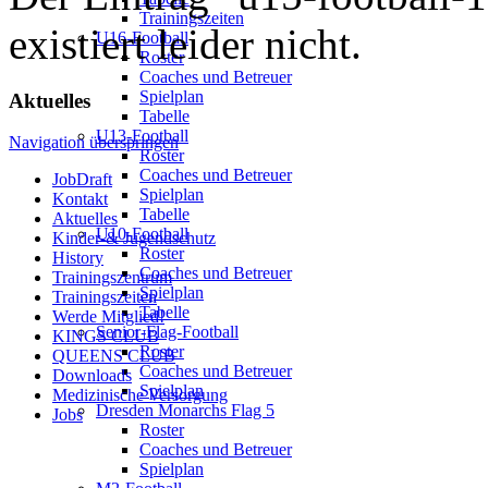
Trainingszeiten
existiert leider nicht.
U16-Football
Roster
Coaches und Betreuer
Spielplan
Aktuelles
Tabelle
U13-Football
Navigation überspringen
Roster
Coaches und Betreuer
JobDraft
Spielplan
Kontakt
Tabelle
Aktuelles
U10-Football
Kinder-& Jugendschutz
Roster
History
Coaches und Betreuer
Trainingszentrum
Spielplan
Trainingszeiten
Tabelle
Werde Mitglied!
Senior-Flag-Football
KINGS CLUB
Roster
QUEENS CLUB
Coaches und Betreuer
Downloads
Spielplan
Medizinische Versorgung
Dresden Monarchs Flag 5
Jobs
Roster
Coaches und Betreuer
Spielplan