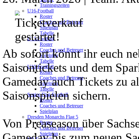
Trainingszeiten
U16-Football
Roster
Coaches und Betreuer
Spielplan
Tabelle
U13-Football
Roster
Ab sofort könnt ihr euch n
Coaches und Betreuer
Spielplan
Tabelle
Saisontickets und dem Spar
U10-Football
Roster
Gameday auch Tickets zu al
Coaches und Betreuer
Spielplan
Tabelle
Saisonspielen sichern.
Senior-Flag-Football
Roster
Coaches und Betreuer
Spielplan
Dresden Monarchs Flag 5
Von Preaseason über Sachs
Roster
Coaches und Betreuer
Gameday bis zum neuen Sac
Spielplan