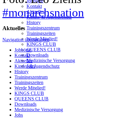
Jobbörse
Kontakt
#monarchsnation
Aktuelles
Kinder-& Jugendschutz
History
Aktuelles
Trainingszentrum
Trainingszeiten
Werde Mitglied!
Navigation überspringen
KINGS CLUB
QUEENS CLUB
Jobbörse
Downloads
Kontakt
Medizinische Versorgung
Aktuelles
Jobs
Kinder-& Jugendschutz
History
Trainingszentrum
Trainingszeiten
Werde Mitglied!
KINGS CLUB
QUEENS CLUB
Downloads
Medizinische Versorgung
Jobs