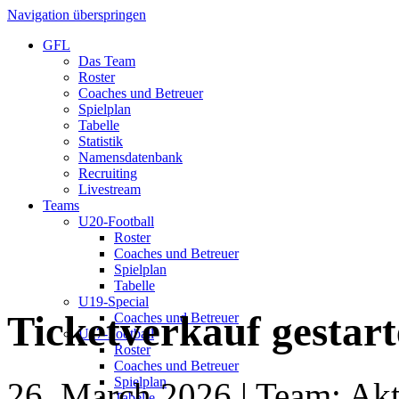
Navigation überspringen
GFL
Das Team
Roster
Coaches und Betreuer
Spielplan
Tabelle
Statistik
Namensdatenbank
Recruiting
Livestream
Teams
U20-Football
Roster
Coaches und Betreuer
Spielplan
Tabelle
U19-Special
Ticketverkauf gestart
Coaches und Betreuer
U17-Football
Roster
Coaches und Betreuer
Spielplan
26. March 2026
| Team: Akt
Tabelle