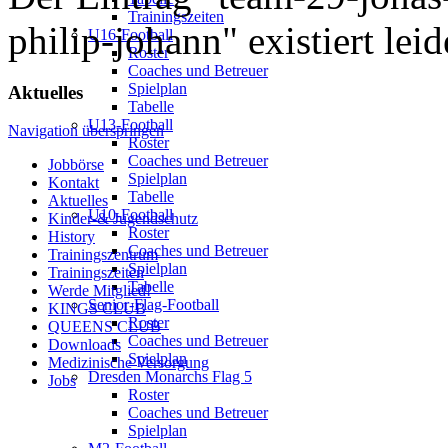
Trainingszeiten
philip-johann" existiert leid
U16-Football
Roster
Coaches und Betreuer
Spielplan
Aktuelles
Tabelle
U13-Football
Navigation überspringen
Roster
Coaches und Betreuer
Jobbörse
Spielplan
Kontakt
Tabelle
Aktuelles
U10-Football
Kinder-& Jugendschutz
Roster
History
Coaches und Betreuer
Trainingszentrum
Spielplan
Trainingszeiten
Tabelle
Werde Mitglied!
Senior-Flag-Football
KINGS CLUB
Roster
QUEENS CLUB
Coaches und Betreuer
Downloads
Spielplan
Medizinische Versorgung
Dresden Monarchs Flag 5
Jobs
Roster
Coaches und Betreuer
Spielplan