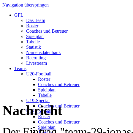
Navigation überspringen
GFL
Das Team
Roster
Coaches und Betreuer
Spielplan
Tabelle
Statistik
Namensdatenbank
Recruiting
Livestream
Teams
U20-Football
Roster
Coaches und Betreuer
Spielplan
Tabelle
U19-Special
Nachricht
Coaches und Betreuer
U17-Football
Roster
Coaches und Betreuer
Spielplan
Der Eintrag "team-29-jonas
Tabelle