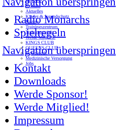
Navigation überspringen
Jobbörse
Kontakt
Aktuelles
Radio Monarchs
Kinder-& Jugendschutz
History
Trainingszentrum
Spielregeln
Trainingszeiten
Werde Mitglied!
KINGS CLUB
Navigation überspringen
QUEENS CLUB
Downloads
Medizinische Versorgung
Jobs
Kontakt
Downloads
Werde Sponsor!
Werde Mitglied!
Impressum