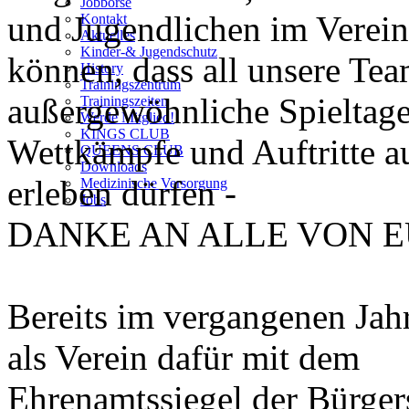
Jobbörse
und Jugendlichen im Verein 
Kontakt
Aktuelles
Kinder-& Jugendschutz
können, dass all unsere Tea
History
Trainingszentrum
außergewöhnliche Spieltage
Trainingszeiten
Werde Mitglied!
KINGS CLUB
Wettkämpfe und Auftritte a
QUEENS CLUB
Downloads
erleben dürfen -
Medizinische Versorgung
Jobs
DANKE AN ALLE VON E
Bereits im vergangenen Jah
als Verein dafür mit dem
Ehrenamtssiegel der Bürger