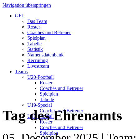
Navigation überspringen
GFL
Das Team
Roster
Coaches und Betreuer
Spielplan
Tabelle
Statistik
Namensdatenbank
Recruiting
Livestream
Teams
U20-Football
Roster
Coaches und Betreuer
Spielplan
Tabelle
U19-Special
Tag des Ehrenamts
Coaches und Betreuer
U17-Football
Roster
Coaches und Betreuer
Spielplan
05. December 2025
| Team:
Tabelle