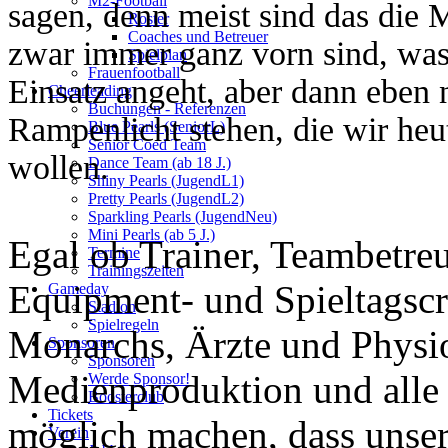
M2-Football
sagen, denn meist sind das die 
Roster
Coaches und Betreuer
zwar immer ganz vorn sind, was
Spielplan
Frauenfootball
Einsatz angeht, aber dann eben 
Cheerleading
Buchungen - Referenzen
Rampenlicht stehen, die wir heut
Blue Pearls (SeniorL)
Senior Coed Team
wollen.
Dance Team (ab 18 J.)
Shiny Pearls (JugendL1)
Pretty Pearls (JugendL2)
Sparkling Pearls (JugendNeu)
Mini Pearls (ab 5 J.)
Egal ob Trainer, Teambetreu
Termine
Trainingszeiten
Equipment- und Spieltagsc
Gameday
Stadion
Spielregeln
Monarchs, Ärzte und Physio
Sponsoren
Sponsoren
Medienproduktion und alle 
Werde Sponsor!
Boosterclub
Tickets
möglich machen, dass unse
Verein