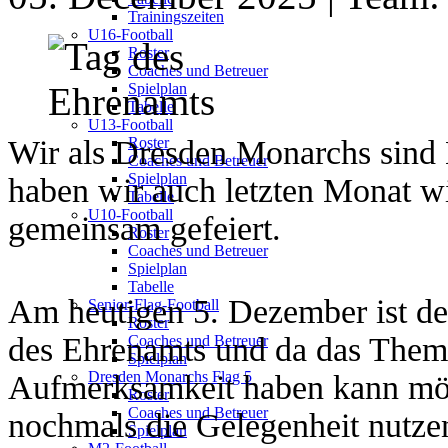
Trainingszeiten
U16-Football
Roster
Coaches und Betreuer
Spielplan
Tabelle
U13-Football
Wir als Dresden Monarchs sind
Roster
Coaches und Betreuer
Spielplan
haben wir auch letzten Monat w
Tabelle
U10-Football
gemeinsam gefeiert.
Roster
Coaches und Betreuer
Spielplan
Tabelle
Am heutigen 5. Dezember ist der
Senior-Flag-Football
Roster
des Ehrenamts und da das Them
Coaches und Betreuer
Spielplan
Dresden Monarchs Flag 5
Aufmerksamkeit haben kann mö
Roster
Coaches und Betreuer
nochmals die Gelegenheit nutz
Spielplan