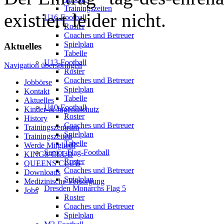
Trainingszeiten
existiert leider nicht.
U16-Football
Roster
Coaches und Betreuer
Spielplan
Aktuelles
Tabelle
U13-Football
Navigation überspringen
Roster
Coaches und Betreuer
Jobbörse
Spielplan
Kontakt
Tabelle
Aktuelles
U10-Football
Kinder-& Jugendschutz
Roster
History
Coaches und Betreuer
Trainingszentrum
Spielplan
Trainingszeiten
Tabelle
Werde Mitglied!
Senior-Flag-Football
KINGS CLUB
Roster
QUEENS CLUB
Coaches und Betreuer
Downloads
Spielplan
Medizinische Versorgung
Dresden Monarchs Flag 5
Jobs
Roster
Coaches und Betreuer
Spielplan