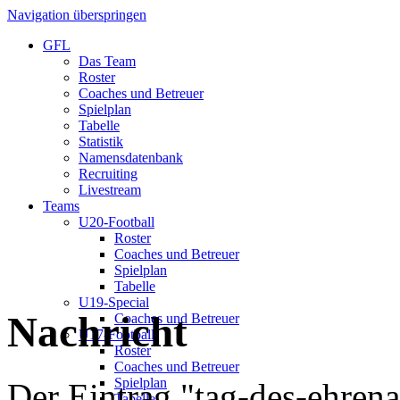
Navigation überspringen
GFL
Das Team
Roster
Coaches und Betreuer
Spielplan
Tabelle
Statistik
Namensdatenbank
Recruiting
Livestream
Teams
U20-Football
Roster
Coaches und Betreuer
Spielplan
Tabelle
U19-Special
Nachricht
Coaches und Betreuer
U17-Football
Roster
Coaches und Betreuer
Spielplan
Der Eintrag "tag-des-ehren
Tabelle