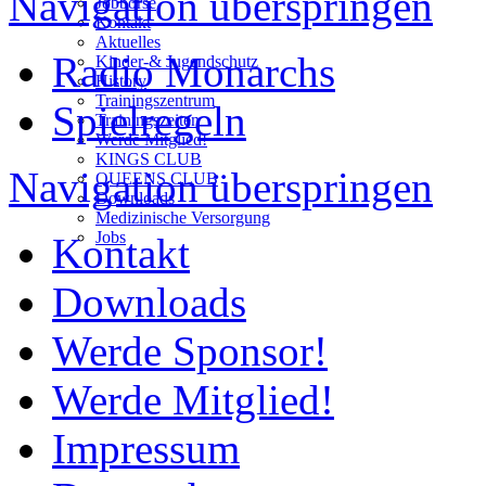
Navigation überspringen
Jobbörse
Kontakt
Aktuelles
Radio Monarchs
Kinder-& Jugendschutz
History
Trainingszentrum
Spielregeln
Trainingszeiten
Werde Mitglied!
KINGS CLUB
Navigation überspringen
QUEENS CLUB
Downloads
Medizinische Versorgung
Jobs
Kontakt
Downloads
Werde Sponsor!
Werde Mitglied!
Impressum