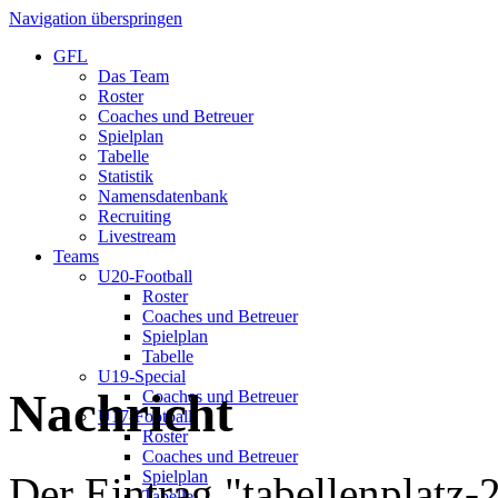
Navigation überspringen
GFL
Das Team
Roster
Coaches und Betreuer
Spielplan
Tabelle
Statistik
Namensdatenbank
Recruiting
Livestream
Teams
U20-Football
Roster
Coaches und Betreuer
Spielplan
Tabelle
U19-Special
Nachricht
Coaches und Betreuer
U17-Football
Roster
Coaches und Betreuer
Spielplan
Der Eintrag "tabellenplatz-2
Tabelle