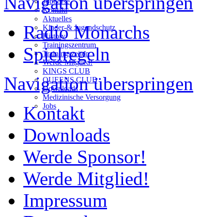
Navigation überspringen
Jobbörse
Kontakt
Aktuelles
Radio Monarchs
Kinder-& Jugendschutz
History
Trainingszentrum
Spielregeln
Trainingszeiten
Werde Mitglied!
KINGS CLUB
Navigation überspringen
QUEENS CLUB
Downloads
Medizinische Versorgung
Jobs
Kontakt
Downloads
Werde Sponsor!
Werde Mitglied!
Impressum