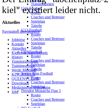
Trainingszeiten
kiel" existiert leider nicht.
U16-Football
Roster
Coaches und Betreuer
Spielplan
Aktuelles
Tabelle
U13-Football
Navigation überspringen
Roster
Coaches und Betreuer
Jobbörse
Spielplan
Kontakt
Tabelle
Aktuelles
U10-Football
Kinder-& Jugendschutz
Roster
History
Coaches und Betreuer
Trainingszentrum
Spielplan
Trainingszeiten
Tabelle
Werde Mitglied!
Senior-Flag-Football
KINGS CLUB
Roster
QUEENS CLUB
Coaches und Betreuer
Downloads
Spielplan
Medizinische Versorgung
Dresden Monarchs Flag 5
Jobs
Roster
Coaches und Betreuer
Spielplan