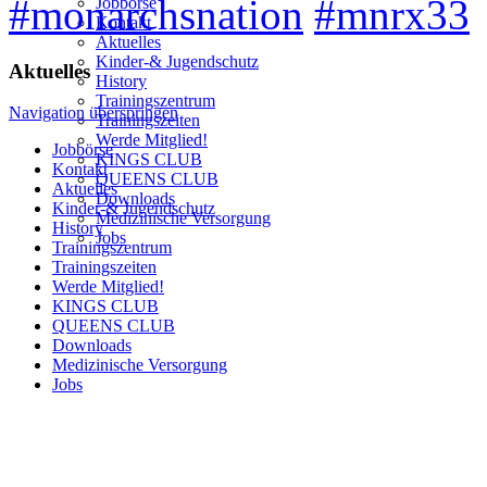
#monarchsnation
#mnrx33
Jobbörse
Kontakt
Aktuelles
Kinder-& Jugendschutz
Aktuelles
History
Trainingszentrum
Navigation überspringen
Trainingszeiten
Werde Mitglied!
Jobbörse
KINGS CLUB
Kontakt
QUEENS CLUB
Aktuelles
Downloads
Kinder-& Jugendschutz
Medizinische Versorgung
History
Jobs
Trainingszentrum
Trainingszeiten
Werde Mitglied!
KINGS CLUB
QUEENS CLUB
Downloads
Medizinische Versorgung
Jobs