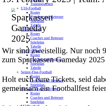
Trainingszeiten
U16-Football
Roster
Coaches und Betreuer
Spielplan
Tabelle
U13-Football
Roster
Coaches und Betreuer
Spielplan
Tabelle
Wir sind zweistellig. Nur noch 
U10-Football
Roster
zum Sparkassen Gameday 2025
Coaches und Betreuer
Spielplan
Tabelle
Senior-Flag-Football
Roster
Holt euch eure Tickets, seid dab
Coaches und Betreuer
Spielplan
gemeinsam ein Footballfest feie
Dresden Monarchs Flag 5
Roster
Coaches und Betreuer
Spielplan