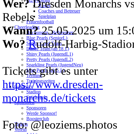
Wer?
Dresden Monarchs v
M2-Football
Roster
Coaches und Betreuer
Rebels
Spielplan
Frauenfootball
Wann?
25.05.2025 um 15:
Cheerleading
Buchungen - Referenzen
Blue Pearls (SeniorL)
Wo?
R
udolf-Harbig-Stadio
Senior Coed Team
Dance Team (ab 18 J.)
Shiny Pearls (JugendL1)
Pretty Pearls (JugendL2)
Sparkling Pearls (JugendNeu)
Tickets gibt es unter
Mini Pearls (ab 5 J.)
Termine
https://www.dresden-
Trainingszeiten
Gameday
Stadion
monarchs.de/tickets
Spielregeln
Sponsoren
Sponsoren
Werde Sponsor!
Boosterclub
Foto: @leoziems.photos
Tickets
Verein