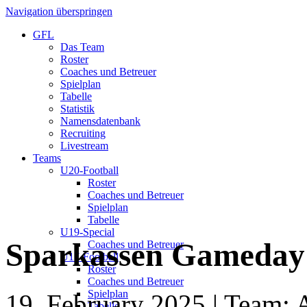
Navigation überspringen
GFL
Das Team
Roster
Coaches und Betreuer
Spielplan
Tabelle
Statistik
Namensdatenbank
Recruiting
Livestream
Teams
U20-Football
Roster
Coaches und Betreuer
Spielplan
Tabelle
U19-Special
Sparkassen Gameday
Coaches und Betreuer
U17-Football
Roster
Coaches und Betreuer
Spielplan
19. February 2025
| Team: 
Tabelle