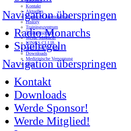
JobDraft
Kontakt
Navigation überspringen
Aktuelles
Kinder-& Jugendschutz
History
Trainingszentrum
Radio Monarchs
Trainingszeiten
Werde Mitglied!
Spielregeln
KINGS CLUB
QUEENS CLUB
Downloads
Medizinische Versorgung
Navigation überspringen
Jobs
Kontakt
Downloads
Werde Sponsor!
Werde Mitglied!