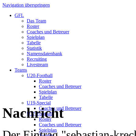
Navigation überspringen
GFL
Das Team
Roster
Coaches und Betreuer
Spielplan
Tabelle
Statistik
Namensdatenbank
Recruiting
Livestream
Teams
U20-Football
Roster
Coaches und Betreuer
Spielplan
Tabelle
U19-Special
Nachricht
Coaches und Betreuer
U17-Football
Roster
Coaches und Betreuer
Spielplan
Der Eintrag "sebastian-krech
Tabelle