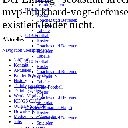
Trainingszeiten
mvp-burkhard-vogt-defens
U16-Football
Roster
Coaches und Betreuer
existiert leider nicht.
Spielplan
Tabelle
U13-Football
Aktuelles
Roster
Coaches und Betreuer
Navigation überspringen
Spielplan
Tabelle
JobDraft
U10-Football
Kontakt
Roster
Aktuelles
Coaches und Betreuer
Kinder-& Jugendschutz
Spielplan
History
Tabelle
Trainingszentrum
Senior-Flag-Football
Trainingszeiten
Roster
Werde Mitglied!
Coaches und Betreuer
KINGS CLUB
Spielplan
QUEENS CLUB
Dresden Monarchs Flag 5
Downloads
Roster
Medizinische Versorgung
Coaches und Betreuer
Jobs
Spielplan