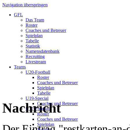
Navigation überspringen
GFL
Das Team
Roster
Coaches und Betreuer
Spielplan
Tabelle
Statistik
Namensdatenbank
Recruiting
Livestream
Teams
U20-Football
Roster
Coaches und Betreuer
Spielplan
Tabelle
U19-Special
Nachricht
Coaches und Betreuer
U17-Football
Roster
Coaches und Betreuer
Spielplan
Der Eintrag "restkarten-an-
Tabelle