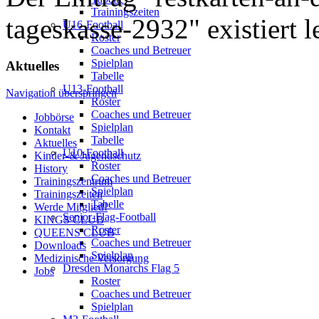
Trainingszeiten
tageskasse-2932" existiert l
U16-Football
Roster
Coaches und Betreuer
Spielplan
Aktuelles
Tabelle
U13-Football
Navigation überspringen
Roster
Coaches und Betreuer
Jobbörse
Spielplan
Kontakt
Tabelle
Aktuelles
U10-Football
Kinder-& Jugendschutz
Roster
History
Coaches und Betreuer
Trainingszentrum
Spielplan
Trainingszeiten
Tabelle
Werde Mitglied!
Senior-Flag-Football
KINGS CLUB
Roster
QUEENS CLUB
Coaches und Betreuer
Downloads
Spielplan
Medizinische Versorgung
Dresden Monarchs Flag 5
Jobs
Roster
Coaches und Betreuer
Spielplan