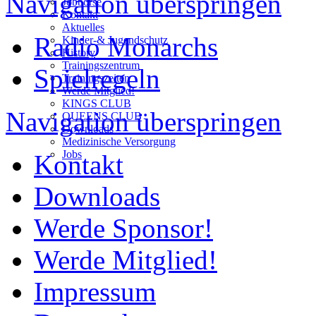
Navigation überspringen
Jobbörse
Kontakt
Aktuelles
Radio Monarchs
Kinder-& Jugendschutz
History
Trainingszentrum
Spielregeln
Trainingszeiten
Werde Mitglied!
KINGS CLUB
Navigation überspringen
QUEENS CLUB
Downloads
Medizinische Versorgung
Jobs
Kontakt
Downloads
Werde Sponsor!
Werde Mitglied!
Impressum