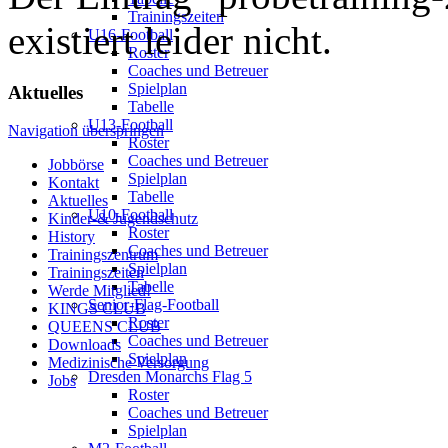
Trainingszeiten
existiert leider nicht.
U16-Football
Roster
Coaches und Betreuer
Spielplan
Aktuelles
Tabelle
U13-Football
Navigation überspringen
Roster
Coaches und Betreuer
Jobbörse
Spielplan
Kontakt
Tabelle
Aktuelles
U10-Football
Kinder-& Jugendschutz
Roster
History
Coaches und Betreuer
Trainingszentrum
Spielplan
Trainingszeiten
Tabelle
Werde Mitglied!
Senior-Flag-Football
KINGS CLUB
Roster
QUEENS CLUB
Coaches und Betreuer
Downloads
Spielplan
Medizinische Versorgung
Dresden Monarchs Flag 5
Jobs
Roster
Coaches und Betreuer
Spielplan