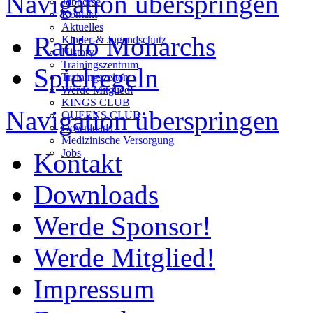
Navigation überspringen
Jobbörse
Kontakt
Aktuelles
Radio Monarchs
Kinder-& Jugendschutz
History
Trainingszentrum
Spielregeln
Trainingszeiten
Werde Mitglied!
KINGS CLUB
Navigation überspringen
QUEENS CLUB
Downloads
Medizinische Versorgung
Jobs
Kontakt
Downloads
Werde Sponsor!
Werde Mitglied!
Impressum