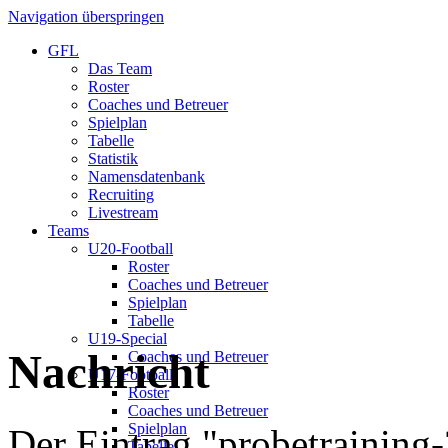
Navigation überspringen
GFL
Das Team
Roster
Coaches und Betreuer
Spielplan
Tabelle
Statistik
Namensdatenbank
Recruiting
Livestream
Teams
U20-Football
Roster
Coaches und Betreuer
Spielplan
Tabelle
U19-Special
Nachricht
Coaches und Betreuer
U17-Football
Roster
Coaches und Betreuer
Spielplan
Der Eintrag "probetraining
Tabelle