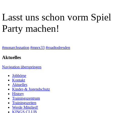
Lasst uns schon vorm Spie
Party machen!
#monarchsnation
#mnrx33
#roadtodresden
Aktuelles
Navigation überspringen
Jobbörse
Kontakt
Aktuelles
Kinder-& Jugendschutz
History
Trainingszentrum
Trainingszeiten
Werde Mitglied!
KINGS CLUB