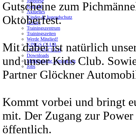
Jobbörse
Gutscheine zum Pichmänne
Kontakt
Aktuelles
Oktoberfest.
Kinder-& Jugendschutz
History
Trainingszentrum
Trainingszeiten
Werde Mitglied!
Mit dabei ist natürlich uns
KINGS CLUB
QUEENS CLUB
Downloads
und unser Kids Club. Sowie
Medizinische Versorgung
Jobs
Partner Glöckner Automobi
Kommt vorbei und bringt e
mit. Der Zugang zur Power 
öffentlich.