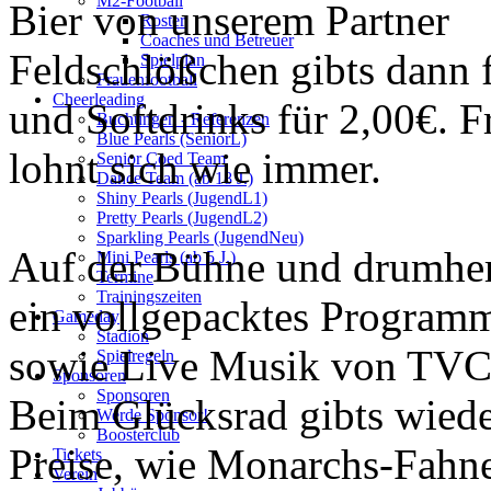
M2-Football
Bier von unserem Partner
Roster
Coaches und Betreuer
Feldschlößchen gibts dann 
Spielplan
Frauenfootball
Cheerleading
und Softdrinks für 2,00€. F
Buchungen - Referenzen
Blue Pearls (SeniorL)
lohnt sich wie immer.
Senior Coed Team
Dance Team (ab 18 J.)
Shiny Pearls (JugendL1)
Pretty Pearls (JugendL2)
Sparkling Pearls (JugendNeu)
Auf der Bühne und drumhe
Mini Pearls (ab 5 J.)
Termine
Trainingszeiten
ein vollgepacktes Program
Gameday
Stadion
sowie Live Musik von TVC
Spielregeln
Sponsoren
Sponsoren
Beim Glücksrad gibts wiede
Werde Sponsor!
Boosterclub
Preise, wie Monarchs-Fahn
Tickets
Verein