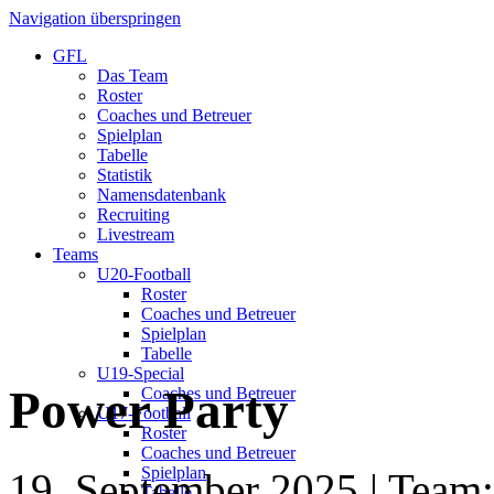
Navigation überspringen
GFL
Das Team
Roster
Coaches und Betreuer
Spielplan
Tabelle
Statistik
Namensdatenbank
Recruiting
Livestream
Teams
U20-Football
Roster
Coaches und Betreuer
Spielplan
Tabelle
U19-Special
Power Party
Coaches und Betreuer
U17-Football
Roster
Coaches und Betreuer
Spielplan
19. September 2025
| Team:
Tabelle