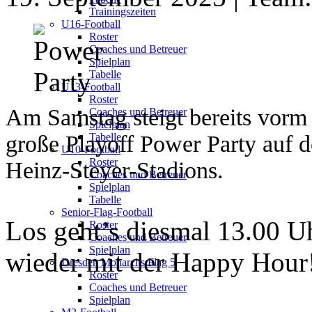
Trainingszeiten
U16-Football
Roster
Coaches und Betreuer
Spielplan
Tabelle
U13-Football
Roster
Am Samstag steigt bereits vorm 
Coaches und Betreuer
Spielplan
große Playoff Power Party auf d
Tabelle
U10-Football
Roster
Heinz-Steyer-Stadions.
Coaches und Betreuer
Spielplan
Tabelle
Senior-Flag-Football
Los geht’s diesmal 13.00 Uh
Roster
Coaches und Betreuer
Spielplan
wieder mit der Happy Hour
Dresden Monarchs Flag 5
Roster
Coaches und Betreuer
Spielplan