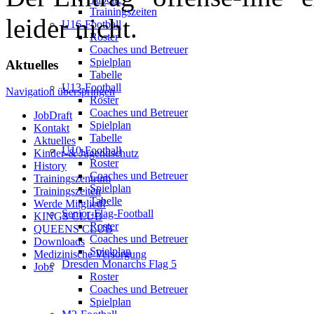
Trainingszeiten
leider nicht.
U16-Football
Roster
Coaches und Betreuer
Spielplan
Aktuelles
Tabelle
U13-Football
Navigation überspringen
Roster
Coaches und Betreuer
JobDraft
Spielplan
Kontakt
Tabelle
Aktuelles
U10-Football
Kinder-& Jugendschutz
Roster
History
Coaches und Betreuer
Trainingszentrum
Spielplan
Trainingszeiten
Tabelle
Werde Mitglied!
Senior-Flag-Football
KINGS CLUB
Roster
QUEENS CLUB
Coaches und Betreuer
Downloads
Spielplan
Medizinische Versorgung
Dresden Monarchs Flag 5
Jobs
Roster
Coaches und Betreuer
Spielplan