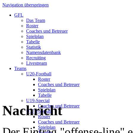
Navigation überspringen
GFL
Das Team
Roster
Coaches und Betreuer
Spielplan
Tabelle
Statistik
Namensdatenbank
Recruiting
Livestream
Teams
U20-Football
Roster
Coaches und Betreuer
Spielplan
Tabelle
U19-Special
Nachricht
Coaches und Betreuer
U17-Football
Roster
Coaches und Betreuer
Spielplan
Der Eintrag "offense-line" e
Tabelle