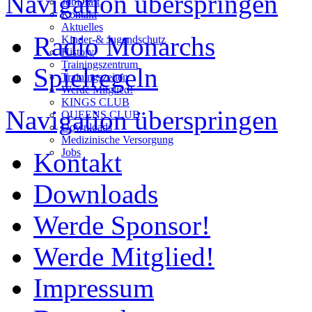
Navigation überspringen
JobDraft
Kontakt
Aktuelles
Radio Monarchs
Kinder-& Jugendschutz
History
Trainingszentrum
Spielregeln
Trainingszeiten
Werde Mitglied!
KINGS CLUB
Navigation überspringen
QUEENS CLUB
Downloads
Medizinische Versorgung
Jobs
Kontakt
Downloads
Werde Sponsor!
Werde Mitglied!
Impressum