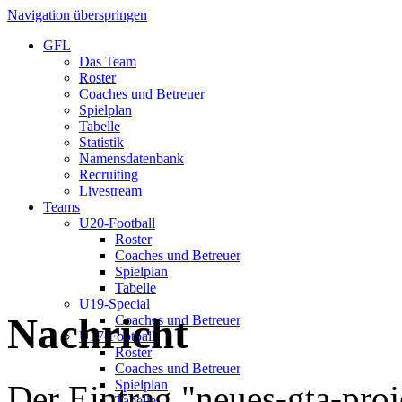
Navigation überspringen
GFL
Das Team
Roster
Coaches und Betreuer
Spielplan
Tabelle
Statistik
Namensdatenbank
Recruiting
Livestream
Teams
U20-Football
Roster
Coaches und Betreuer
Spielplan
Tabelle
U19-Special
Nachricht
Coaches und Betreuer
U17-Football
Roster
Coaches und Betreuer
Spielplan
Der Eintrag "neues-gta-proj
Tabelle