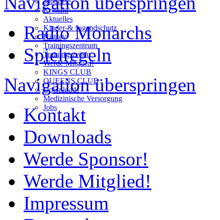
Navigation überspringen
Jobbörse
Kontakt
Aktuelles
Radio Monarchs
Kinder-& Jugendschutz
History
Trainingszentrum
Spielregeln
Trainingszeiten
Werde Mitglied!
KINGS CLUB
Navigation überspringen
QUEENS CLUB
Downloads
Medizinische Versorgung
Jobs
Kontakt
Downloads
Werde Sponsor!
Werde Mitglied!
Impressum