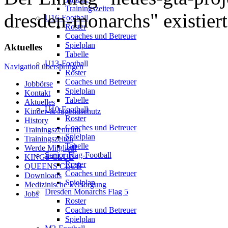
Trainingszeiten
dresden-monarchs" existiert 
U16-Football
Roster
Coaches und Betreuer
Spielplan
Aktuelles
Tabelle
U13-Football
Navigation überspringen
Roster
Coaches und Betreuer
Jobbörse
Spielplan
Kontakt
Tabelle
Aktuelles
U10-Football
Kinder-& Jugendschutz
Roster
History
Coaches und Betreuer
Trainingszentrum
Spielplan
Trainingszeiten
Tabelle
Werde Mitglied!
Senior-Flag-Football
KINGS CLUB
Roster
QUEENS CLUB
Coaches und Betreuer
Downloads
Spielplan
Medizinische Versorgung
Dresden Monarchs Flag 5
Jobs
Roster
Coaches und Betreuer
Spielplan