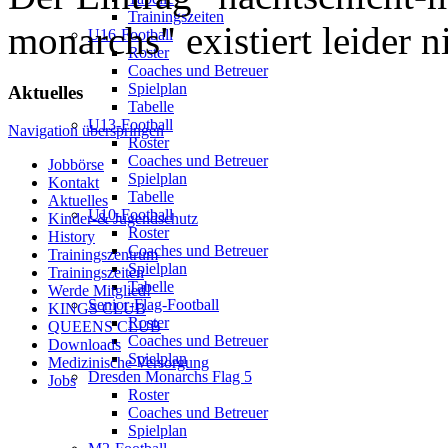
Trainingszeiten
monarchs" existiert leider n
U16-Football
Roster
Coaches und Betreuer
Spielplan
Aktuelles
Tabelle
U13-Football
Navigation überspringen
Roster
Coaches und Betreuer
Jobbörse
Spielplan
Kontakt
Tabelle
Aktuelles
U10-Football
Kinder-& Jugendschutz
Roster
History
Coaches und Betreuer
Trainingszentrum
Spielplan
Trainingszeiten
Tabelle
Werde Mitglied!
Senior-Flag-Football
KINGS CLUB
Roster
QUEENS CLUB
Coaches und Betreuer
Downloads
Spielplan
Medizinische Versorgung
Dresden Monarchs Flag 5
Jobs
Roster
Coaches und Betreuer
Spielplan