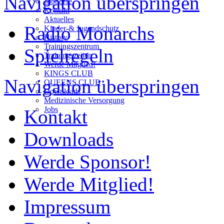
Navigation überspringen
Jobbörse
Kontakt
Aktuelles
Radio Monarchs
Kinder-& Jugendschutz
History
Trainingszentrum
Spielregeln
Trainingszeiten
Werde Mitglied!
KINGS CLUB
Navigation überspringen
QUEENS CLUB
Downloads
Medizinische Versorgung
Jobs
Kontakt
Downloads
Werde Sponsor!
Werde Mitglied!
Impressum