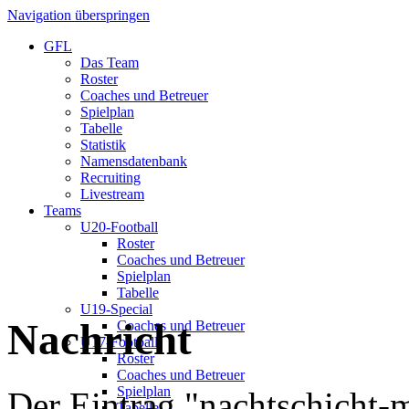
Navigation überspringen
GFL
Das Team
Roster
Coaches und Betreuer
Spielplan
Tabelle
Statistik
Namensdatenbank
Recruiting
Livestream
Teams
U20-Football
Roster
Coaches und Betreuer
Spielplan
Tabelle
U19-Special
Nachricht
Coaches und Betreuer
U17-Football
Roster
Coaches und Betreuer
Spielplan
Der Eintrag "nachtschicht-m
Tabelle