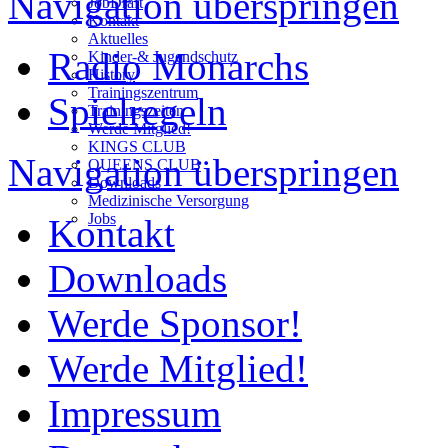
Navigation überspringen
JobDraft
Kontakt
Aktuelles
Radio Monarchs
Kinder-& Jugendschutz
History
Trainingszentrum
Spielregeln
Trainingszeiten
Werde Mitglied!
KINGS CLUB
Navigation überspringen
QUEENS CLUB
Downloads
Medizinische Versorgung
Jobs
Kontakt
Downloads
Werde Sponsor!
Werde Mitglied!
Impressum