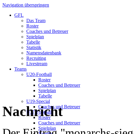
Navigation überspringen
GFL
Das Team
Roster
Coaches und Betreuer
Spielplan
Tabelle
Statistik
Namensdatenbank
Recruiting
Livestream
Teams
U20-Football
Roster
Coaches und Betreuer
Spielplan
Tabelle
U19-Special
Nachricht
Coaches und Betreuer
U17-Football
Roster
Coaches und Betreuer
Spielplan
Der Eintrag "monarchs-sie
Tabelle