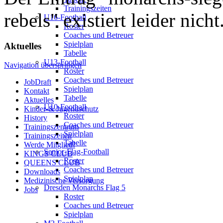
Trainingszeiten
rebels" existiert leider nicht
U16-Football
Roster
Coaches und Betreuer
Spielplan
Aktuelles
Tabelle
U13-Football
Navigation überspringen
Roster
Coaches und Betreuer
JobDraft
Spielplan
Kontakt
Tabelle
Aktuelles
U10-Football
Kinder-& Jugendschutz
Roster
History
Coaches und Betreuer
Trainingszentrum
Spielplan
Trainingszeiten
Tabelle
Werde Mitglied!
Senior-Flag-Football
KINGS CLUB
Roster
QUEENS CLUB
Coaches und Betreuer
Downloads
Spielplan
Medizinische Versorgung
Dresden Monarchs Flag 5
Jobs
Roster
Coaches und Betreuer
Spielplan