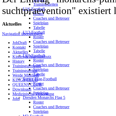
Trainingszeiten
suchtpraevention" existiert l
U16-Football
Roster
Coaches und Betreuer
Spielplan
Aktuelles
Tabelle
U13-Football
Navigation überspringen
Roster
Coaches und Betreuer
JobDraft
Spielplan
Kontakt
Tabelle
Aktuelles
U10-Football
Kinder-& Jugendschutz
Roster
History
Coaches und Betreuer
Trainingszentrum
Spielplan
Trainingszeiten
Tabelle
Werde Mitglied!
Senior-Flag-Football
KINGS CLUB
Roster
QUEENS CLUB
Coaches und Betreuer
Downloads
Spielplan
Medizinische Versorgung
Dresden Monarchs Flag 5
Jobs
Roster
Coaches und Betreuer
Spielplan