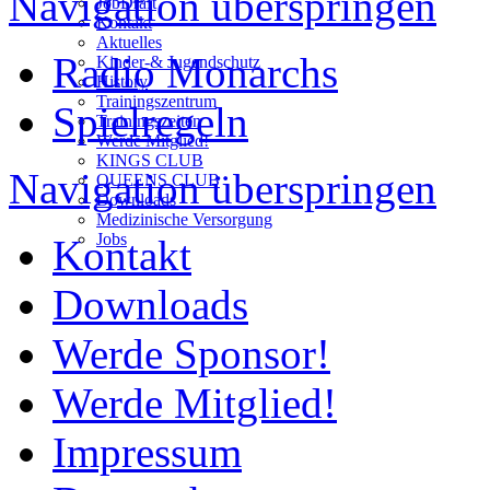
Navigation überspringen
JobDraft
Kontakt
Aktuelles
Radio Monarchs
Kinder-& Jugendschutz
History
Trainingszentrum
Spielregeln
Trainingszeiten
Werde Mitglied!
KINGS CLUB
Navigation überspringen
QUEENS CLUB
Downloads
Medizinische Versorgung
Jobs
Kontakt
Downloads
Werde Sponsor!
Werde Mitglied!
Impressum