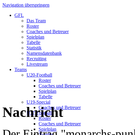
Navigation überspringen
GFL
Das Team
Roster
Coaches und Betreuer
Spielplan
Tabelle
Statistik
Namensdatenbank
Recruiting
Livestream
Teams
U20-Football
Roster
Coaches und Betreuer
Spielplan
Tabelle
U19-Special
Nachricht
Coaches und Betreuer
U17-Football
Roster
Coaches und Betreuer
Spielplan
Der Eintrag "monarchs-pun
Tabelle