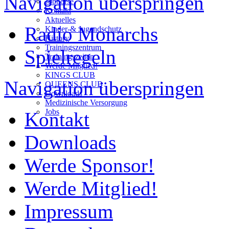
Navigation überspringen
Jobbörse
Kontakt
Aktuelles
Radio Monarchs
Kinder-& Jugendschutz
History
Trainingszentrum
Spielregeln
Trainingszeiten
Werde Mitglied!
KINGS CLUB
Navigation überspringen
QUEENS CLUB
Downloads
Medizinische Versorgung
Jobs
Kontakt
Downloads
Werde Sponsor!
Werde Mitglied!
Impressum