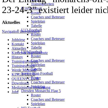
Trainingszeiten
23-24-3" existiert leider nic
U16-Football
Roster
Coaches und Betreuer
Spielplan
Aktuelles
Tabelle
U13-Football
Navigation überspringen
Roster
Coaches und Betreuer
Jobbörse
Spielplan
Kontakt
Tabelle
Aktuelles
U10-Football
Kinder-& Jugendschutz
Roster
History
Coaches und Betreuer
Trainingszentrum
Spielplan
Trainingszeiten
Tabelle
Werde Mitglied!
Senior-Flag-Football
KINGS CLUB
Roster
QUEENS CLUB
Coaches und Betreuer
Downloads
Spielplan
Medizinische Versorgung
Dresden Monarchs Flag 5
Jobs
Roster
Coaches und Betreuer
Spielplan