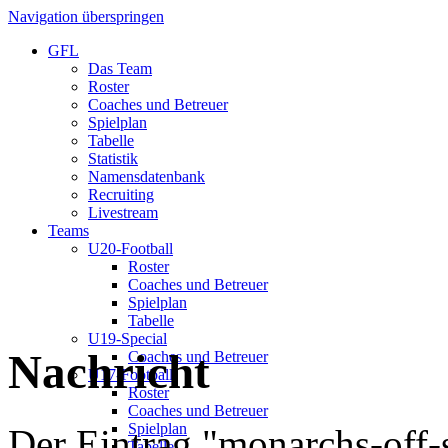
Navigation überspringen
GFL
Das Team
Roster
Coaches und Betreuer
Spielplan
Tabelle
Statistik
Namensdatenbank
Recruiting
Livestream
Teams
U20-Football
Roster
Coaches und Betreuer
Spielplan
Tabelle
U19-Special
Nachricht
Coaches und Betreuer
U17-Football
Roster
Coaches und Betreuer
Spielplan
Der Eintrag "monarchs-off-
Tabelle