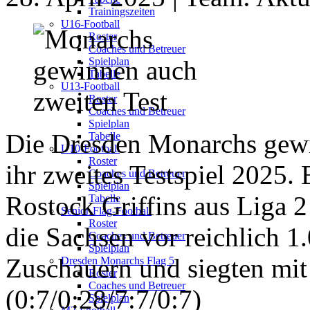
Trainingszeiten
U16-Football
Roster
Coaches und Betreuer
Spielplan
Tabelle
U13-Football
Roster
Coaches und Betreuer
Spielplan
Die Dresden Monarchs gew
Tabelle
U10-Football
Roster
ihr zweites Testspiel 2025. 
Coaches und Betreuer
Spielplan
Rostock Griffins aus Liga 
Tabelle
Senior-Flag-Football
Roster
die Sachsen vor reichlich 1
Coaches und Betreuer
Spielplan
Zuschauern und siegten mit
Dresden Monarchs Flag 5
Roster
Coaches und Betreuer
(0:7/0:28/7:7/0:7)
Spielplan