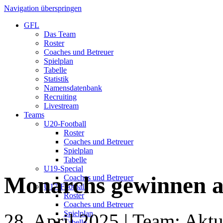
Navigation überspringen
GFL
Das Team
Roster
Coaches und Betreuer
Spielplan
Tabelle
Statistik
Namensdatenbank
Recruiting
Livestream
Teams
U20-Football
Roster
Coaches und Betreuer
Spielplan
Tabelle
U19-Special
Monarchs gewinnen a
Coaches und Betreuer
U17-Football
Roster
Coaches und Betreuer
Spielplan
28. April 2025
| Team: Aktu
Tabelle