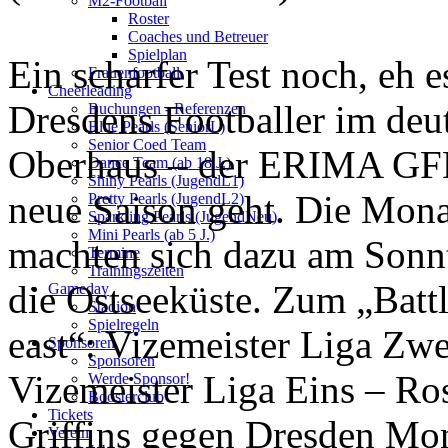
M2-Football
Roster
Coaches und Betreuer
Spielplan
Ein scharfer Test noch, eh e
Frauenfootball
Cheerleading
Dresdens Footballer im deu
Buchungen - Referenzen
Blue Pearls (SeniorL)
Senior Coed Team
Oberhaus – der ERIMA GFL
Dance Team (ab 18 J.)
Shiny Pearls (JugendL1)
neue Saison geht. Die Mon
Pretty Pearls (JugendL2)
Sparkling Pearls (JugendNeu)
Mini Pearls (ab 5 J.)
machten sich dazu am Sonn
Termine
Trainingszeiten
die Ostseeküste. Zum „Battl
Gameday
Stadion
Spielregeln
east“: Vizemeister Liga Zw
Sponsoren
Sponsoren
Vizemeister Liga Eins – Ro
Werde Sponsor!
Boosterclub
Tickets
Griffins gegen Dresden Mo
Verein