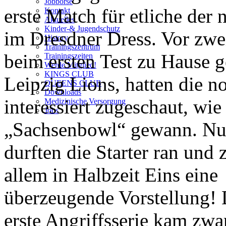
Jobbörse
erste Match für etliche der 
Kontakt
Aktuelles
Kinder-& Jugendschutz
im Dresdner Dress. Vor zw
History
Trainingszentrum
beim ersten Test zu Hause g
Trainingszeiten
Werde Mitglied!
KINGS CLUB
Leipzig Lions, hatten die n
QUEENS CLUB
Downloads
interessiert zugeschaut, wi
Medizinische Versorgung
Jobs
„Sachsenbowl“ gewann. Nu
durften die Starter ran und 
allem in Halbzeit Eins eine
überzeugende Vorstellung!
erste Angriffsserie kam zwa