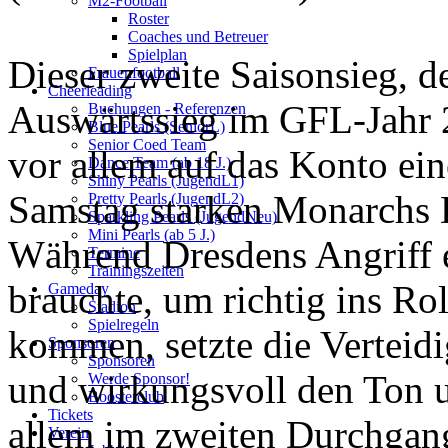
M2-Football
Roster
Coaches und Betreuer
Spielplan
Dieser zweite Saisonsieg, de
Frauenfootball
Cheerleading
Auswärtssieg im GFL-Jahr 
Buchungen - Referenzen
Blue Pearls (SeniorL)
Senior Coed Team
vor allem auf das Konto ein
Dance Team (ab 18 J.)
Shiny Pearls (JugendL1)
Samstag starken Monarchs 
Pretty Pearls (JugendL2)
Sparkling Pearls (JugendNeu)
Mini Pearls (ab 5 J.)
Während Dresdens Angriff 
Termine
Trainingszeiten
brauchte, um richtig ins Ro
Gameday
Stadion
Spielregeln
kommen, setzte die Verteid
Sponsoren
Sponsoren
und wirkungsvoll den Ton u
Werde Sponsor!
Boosterclub
Tickets
allem im zweiten Durchgang
Verein