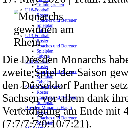
Trainingszeiten
U16-Football
Roster
Coaches und Betreuer
Spielplan
Tabelle
U13-Football
Roster
Coaches und Betreuer
Spielplan
Die Dresden Monarchs habe
Tabelle
U10-Football
Roster
zweite Spiel der Saison ge
Coaches und Betreuer
Spielplan
den Düsseldorf Panther setz
Tabelle
Senior-Flag-Football
Roster
Sachsen vor allem dank ihre
Coaches und Betreuer
Spielplan
Verteidigung am Ende mit 
Dresden Monarchs Flag 5
Roster
Coaches und Betreuer
(7:7/7:7/0:10/7:21).
Spielplan