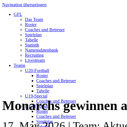
Navigation überspringen
GFL
Das Team
Roster
Coaches und Betreuer
Spielplan
Tabelle
Statistik
Namensdatenbank
Recruiting
Livestream
Teams
U20-Football
Roster
Coaches und Betreuer
Spielplan
Tabelle
U19-Special
Monarchs gewinnen 
Coaches und Betreuer
U17-Football
Roster
Coaches und Betreuer
Spielplan
17. May 2026
| Team: Aktue
Tabelle