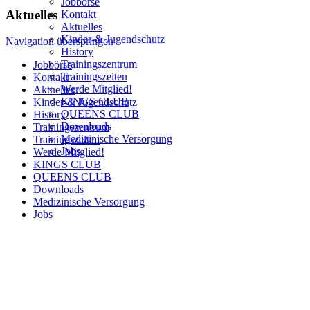
Jobbörse
Aktuelles
Kontakt
Aktuelles
Kinder-& Jugendschutz
Navigation überspringen
History
Trainingszentrum
Jobbörse
Trainingszeiten
Kontakt
Werde Mitglied!
Aktuelles
KINGS CLUB
Kinder-& Jugendschutz
QUEENS CLUB
History
Downloads
Trainingszentrum
Medizinische Versorgung
Trainingszeiten
Jobs
Werde Mitglied!
KINGS CLUB
QUEENS CLUB
Downloads
Medizinische Versorgung
Jobs