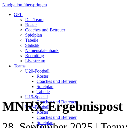
Navigation überspringen
GFL
Das Team
Roster
Coaches und Betreuer
Spielplan
Tabelle
Statistik
Namensdatenbank
Recruiting
Livestream
Teams
U20-Football
Roster
Coaches und Betreuer
Spielplan
Tabelle
U19-Special
MNRX Ergebnispost
Coaches und Betreuer
U17-Football
Roster
Coaches und Betreuer
Spielplan
28. September 2025
| Team:
Tabelle