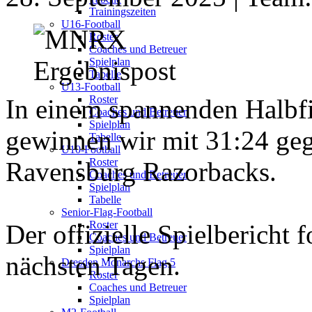
Trainingszeiten
U16-Football
Roster
Coaches und Betreuer
Spielplan
Tabelle
U13-Football
Roster
In einem spannenden Halbf
Coaches und Betreuer
Spielplan
gewinnen wir mit 31:24 geg
Tabelle
U10-Football
Roster
Ravensburg Razorbacks.
Coaches und Betreuer
Spielplan
Tabelle
Senior-Flag-Football
Roster
Der offizielle Spielbericht f
Coaches und Betreuer
Spielplan
nächsten Tagen.
Dresden Monarchs Flag 5
Roster
Coaches und Betreuer
Spielplan