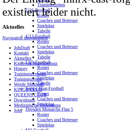
Trainingszeiten
existiert leider nicht.
U16-Football
Roster
Coaches und Betreuer
Spielplan
Aktuelles
Tabelle
U13-Football
Navigation überspringen
Roster
Coaches und Betreuer
JobDraft
Spielplan
Kontakt
Tabelle
Aktuelles
U10-Football
Kinder-& Jugendschutz
Roster
History
Coaches und Betreuer
Trainingszentrum
Spielplan
Trainingszeiten
Tabelle
Werde Mitglied!
Senior-Flag-Football
KINGS CLUB
Roster
QUEENS CLUB
Coaches und Betreuer
Downloads
Spielplan
Medizinische Versorgung
Dresden Monarchs Flag 5
Jobs
Roster
Coaches und Betreuer
Spielplan