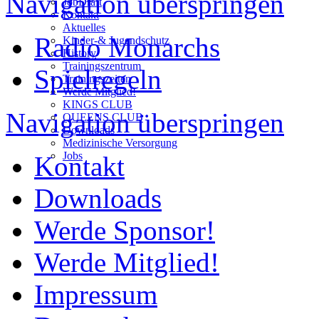
Navigation überspringen
JobDraft
Kontakt
Aktuelles
Radio Monarchs
Kinder-& Jugendschutz
History
Trainingszentrum
Spielregeln
Trainingszeiten
Werde Mitglied!
KINGS CLUB
Navigation überspringen
QUEENS CLUB
Downloads
Medizinische Versorgung
Jobs
Kontakt
Downloads
Werde Sponsor!
Werde Mitglied!
Impressum