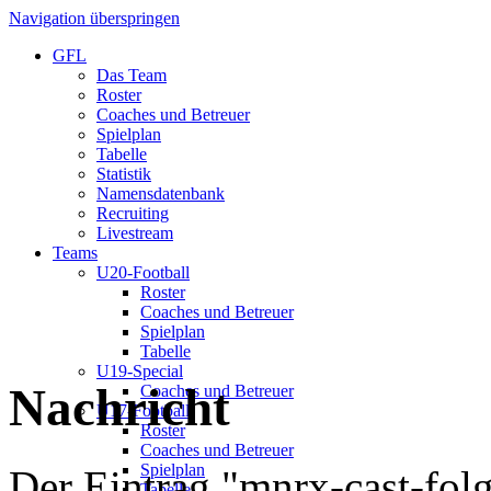
Navigation überspringen
GFL
Das Team
Roster
Coaches und Betreuer
Spielplan
Tabelle
Statistik
Namensdatenbank
Recruiting
Livestream
Teams
U20-Football
Roster
Coaches und Betreuer
Spielplan
Tabelle
U19-Special
Nachricht
Coaches und Betreuer
U17-Football
Roster
Coaches und Betreuer
Spielplan
Der Eintrag "mnrx-cast-fol
Tabelle