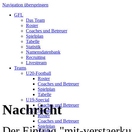
Navigation überspringen
GFL
Das Team
Roster
Coaches und Betreuer
Spielplan
Tabelle
Statistik
Namensdatenbank
Recruiting
Livestream
Teams
U20-Football
Roster
Coaches und Betreuer
Spielplan
Tabelle
U19-Special
Nachricht
Coaches und Betreuer
U17-Football
Roster
Coaches und Betreuer
Spielplan
Der Eintrag "mit-verstaerku
Tabelle