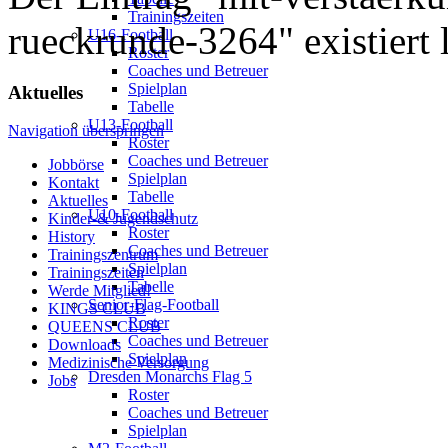
Trainingszeiten
rueckrunde-3264" existiert l
U16-Football
Roster
Coaches und Betreuer
Spielplan
Aktuelles
Tabelle
U13-Football
Navigation überspringen
Roster
Coaches und Betreuer
Jobbörse
Spielplan
Kontakt
Tabelle
Aktuelles
U10-Football
Kinder-& Jugendschutz
Roster
History
Coaches und Betreuer
Trainingszentrum
Spielplan
Trainingszeiten
Tabelle
Werde Mitglied!
Senior-Flag-Football
KINGS CLUB
Roster
QUEENS CLUB
Coaches und Betreuer
Downloads
Spielplan
Medizinische Versorgung
Dresden Monarchs Flag 5
Jobs
Roster
Coaches und Betreuer
Spielplan