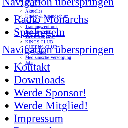
Navigation überspringen
Jobbörse
Kontakt
Aktuelles
Radio Monarchs
Kinder-& Jugendschutz
History
Trainingszentrum
Spielregeln
Trainingszeiten
Werde Mitglied!
KINGS CLUB
Navigation überspringen
QUEENS CLUB
Downloads
Medizinische Versorgung
Jobs
Kontakt
Downloads
Werde Sponsor!
Werde Mitglied!
Impressum