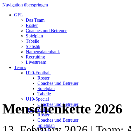
Navigation überspringen
GFL
Das Team
Roster
Coaches und Betreuer
Spielplan
Tabelle
Statistik
Namensdatenbank
Recruiting
Livestream
Teams
U20-Football
Roster
Coaches und Betreuer
Spielplan
Tabelle
U19-Special
Menschenkette 2026
Coaches und Betreuer
U17-Football
Roster
Coaches und Betreuer
Spielplan
13. February 2026
| Team: 
Tabelle