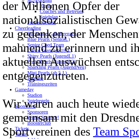
M2-Football
der Millionen Opfer der
Roster
Coaches und Betreuer
nationalsozialistischen Gew
Spielplan
Frauenfootball
Cheerleading
zu gedenken, der Menschen
Buchungen - Referenzen
Blue Pearls (SeniorL)
mahnend zu erinnern und i
Senior Coed Team
Dance Team (ab 18 J.)
Shiny Pearls (JugendL1)
aktuellen Auswüchsen ents
Pretty Pearls (JugendL2)
Sparkling Pearls (JugendNeu)
entgegenzutreten.
Mini Pearls (ab 5 J.)
Termine
Trainingszeiten
Gameday
Stadion
Wir waren auch heute wied
Spielregeln
Sponsoren
Sponsoren
gemeinsam mit den Dresdn
Werde Sponsor!
Boosterclub
Sportvereinen des
Team Spo
Tickets
Verein