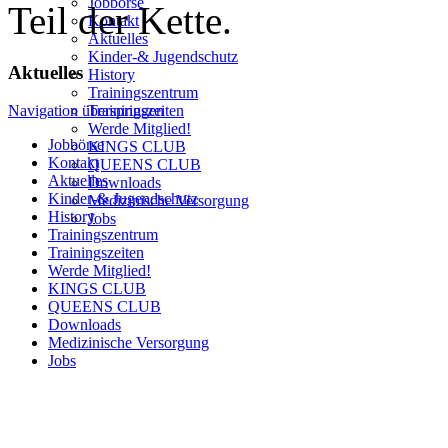
Jobbörse
Teil der Kette.
Kontakt
Aktuelles
Kinder-& Jugendschutz
Aktuelles
History
Trainingszentrum
Trainingszeiten
Navigation überspringen
Werde Mitglied!
Jobbörse
KINGS CLUB
Kontakt
QUEENS CLUB
Aktuelles
Downloads
Kinder-& Jugendschutz
Medizinische Versorgung
History
Jobs
Trainingszentrum
Trainingszeiten
Werde Mitglied!
KINGS CLUB
QUEENS CLUB
Downloads
Medizinische Versorgung
Jobs