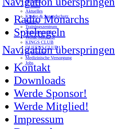
Navigation überspringen
JobDraft
Kontakt
Aktuelles
Radio Monarchs
Kinder-& Jugendschutz
History
Trainingszentrum
Spielregeln
Trainingszeiten
Werde Mitglied!
KINGS CLUB
Navigation überspringen
QUEENS CLUB
Downloads
Medizinische Versorgung
Jobs
Kontakt
Downloads
Werde Sponsor!
Werde Mitglied!
Impressum