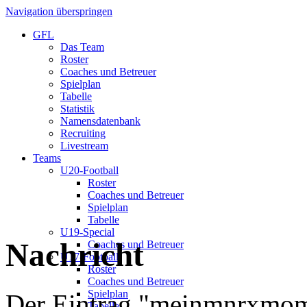
Navigation überspringen
GFL
Das Team
Roster
Coaches und Betreuer
Spielplan
Tabelle
Statistik
Namensdatenbank
Recruiting
Livestream
Teams
U20-Football
Roster
Coaches und Betreuer
Spielplan
Tabelle
U19-Special
Nachricht
Coaches und Betreuer
U17-Football
Roster
Coaches und Betreuer
Spielplan
Der Eintrag "meinmnrxmo
Tabelle