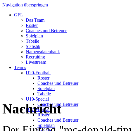
Navigation überspringen
GFL
Das Team
Roster
Coaches und Betreuer
Spielplan
Tabelle
Statistik
Namensdatenbank
Recruiting
Livestream
Teams
U20-Football
Roster
Coaches und Betreuer
Spielplan
Tabelle
U19-Special
Nachricht
Coaches und Betreuer
U17-Football
Roster
Coaches und Betreuer
Spielplan
Der Eintrag "mc-donald-tip
Tabelle