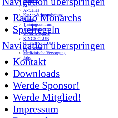
Navigation überspringen
Jobbörse
Kontakt
Aktuelles
Radio Monarchs
Kinder-& Jugendschutz
History
Trainingszentrum
Spielregeln
Trainingszeiten
Werde Mitglied!
KINGS CLUB
Navigation überspringen
QUEENS CLUB
Downloads
Medizinische Versorgung
Jobs
Kontakt
Downloads
Werde Sponsor!
Werde Mitglied!
Impressum