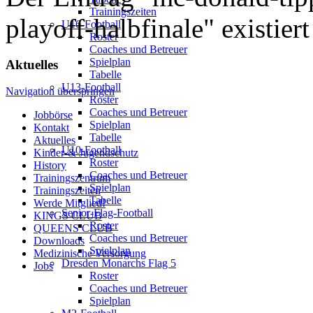
Trainingszeiten
playoff-halbfinale" existiert
U16-Football
Roster
Coaches und Betreuer
Spielplan
Aktuelles
Tabelle
U13-Football
Navigation überspringen
Roster
Coaches und Betreuer
Jobbörse
Spielplan
Kontakt
Tabelle
Aktuelles
U10-Football
Kinder-& Jugendschutz
Roster
History
Coaches und Betreuer
Trainingszentrum
Spielplan
Trainingszeiten
Tabelle
Werde Mitglied!
Senior-Flag-Football
KINGS CLUB
Roster
QUEENS CLUB
Coaches und Betreuer
Downloads
Spielplan
Medizinische Versorgung
Dresden Monarchs Flag 5
Jobs
Roster
Coaches und Betreuer
Spielplan