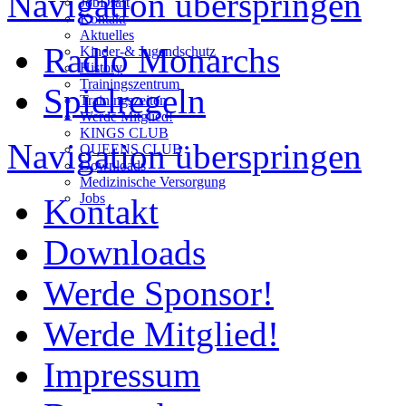
Navigation überspringen
JobDraft
Kontakt
Aktuelles
Radio Monarchs
Kinder-& Jugendschutz
History
Trainingszentrum
Spielregeln
Trainingszeiten
Werde Mitglied!
KINGS CLUB
Navigation überspringen
QUEENS CLUB
Downloads
Medizinische Versorgung
Jobs
Kontakt
Downloads
Werde Sponsor!
Werde Mitglied!
Impressum