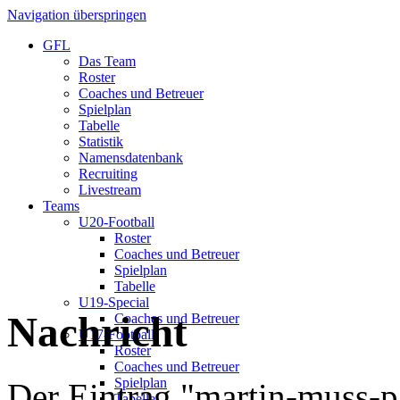
Navigation überspringen
GFL
Das Team
Roster
Coaches und Betreuer
Spielplan
Tabelle
Statistik
Namensdatenbank
Recruiting
Livestream
Teams
U20-Football
Roster
Coaches und Betreuer
Spielplan
Tabelle
U19-Special
Nachricht
Coaches und Betreuer
U17-Football
Roster
Coaches und Betreuer
Spielplan
Der Eintrag "martin-muss-p
Tabelle