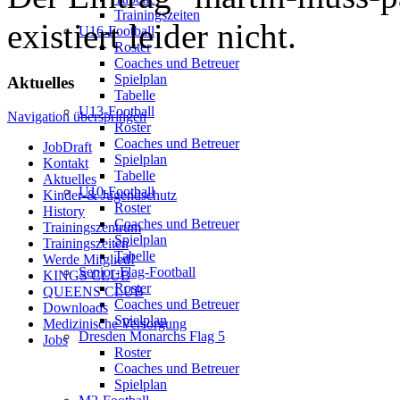
Trainingszeiten
existiert leider nicht.
U16-Football
Roster
Coaches und Betreuer
Spielplan
Aktuelles
Tabelle
U13-Football
Navigation überspringen
Roster
Coaches und Betreuer
JobDraft
Spielplan
Kontakt
Tabelle
Aktuelles
U10-Football
Kinder-& Jugendschutz
Roster
History
Coaches und Betreuer
Trainingszentrum
Spielplan
Trainingszeiten
Tabelle
Werde Mitglied!
Senior-Flag-Football
KINGS CLUB
Roster
QUEENS CLUB
Coaches und Betreuer
Downloads
Spielplan
Medizinische Versorgung
Dresden Monarchs Flag 5
Jobs
Roster
Coaches und Betreuer
Spielplan