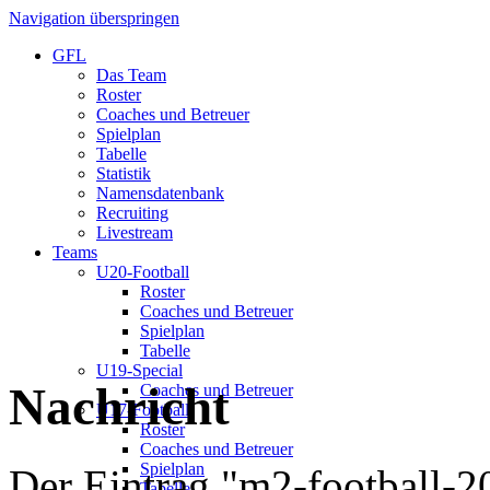
Navigation überspringen
GFL
Das Team
Roster
Coaches und Betreuer
Spielplan
Tabelle
Statistik
Namensdatenbank
Recruiting
Livestream
Teams
U20-Football
Roster
Coaches und Betreuer
Spielplan
Tabelle
U19-Special
Nachricht
Coaches und Betreuer
U17-Football
Roster
Coaches und Betreuer
Spielplan
Der Eintrag "m2-football-20
Tabelle