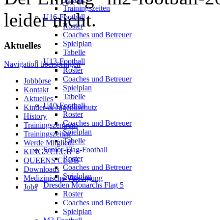
Trainingszeiten
leider nicht.
U16-Football
Roster
Coaches und Betreuer
Spielplan
Aktuelles
Tabelle
U13-Football
Navigation überspringen
Roster
Coaches und Betreuer
Jobbörse
Spielplan
Kontakt
Tabelle
Aktuelles
U10-Football
Kinder-& Jugendschutz
Roster
History
Coaches und Betreuer
Trainingszentrum
Spielplan
Trainingszeiten
Tabelle
Werde Mitglied!
Senior-Flag-Football
KINGS CLUB
Roster
QUEENS CLUB
Coaches und Betreuer
Downloads
Spielplan
Medizinische Versorgung
Dresden Monarchs Flag 5
Jobs
Roster
Coaches und Betreuer
Spielplan