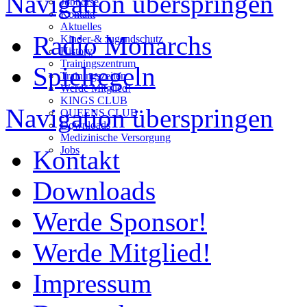
Navigation überspringen
Jobbörse
Kontakt
Aktuelles
Radio Monarchs
Kinder-& Jugendschutz
History
Trainingszentrum
Spielregeln
Trainingszeiten
Werde Mitglied!
KINGS CLUB
Navigation überspringen
QUEENS CLUB
Downloads
Medizinische Versorgung
Jobs
Kontakt
Downloads
Werde Sponsor!
Werde Mitglied!
Impressum