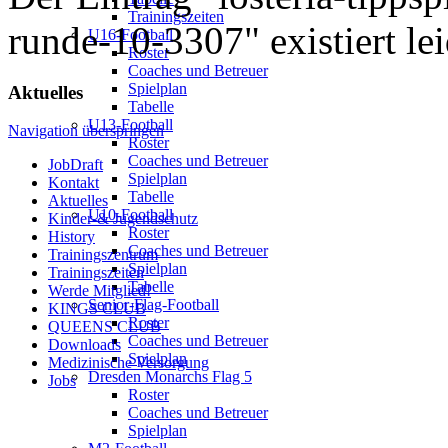
Trainingszeiten
runde-10-3307" existiert lei
U16-Football
Roster
Coaches und Betreuer
Spielplan
Aktuelles
Tabelle
U13-Football
Navigation überspringen
Roster
Coaches und Betreuer
JobDraft
Spielplan
Kontakt
Tabelle
Aktuelles
U10-Football
Kinder-& Jugendschutz
Roster
History
Coaches und Betreuer
Trainingszentrum
Spielplan
Trainingszeiten
Tabelle
Werde Mitglied!
Senior-Flag-Football
KINGS CLUB
Roster
QUEENS CLUB
Coaches und Betreuer
Downloads
Spielplan
Medizinische Versorgung
Dresden Monarchs Flag 5
Jobs
Roster
Coaches und Betreuer
Spielplan