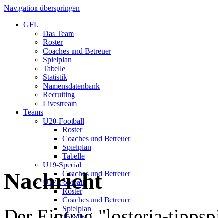
Navigation überspringen
GFL
Das Team
Roster
Coaches und Betreuer
Spielplan
Tabelle
Statistik
Namensdatenbank
Recruiting
Livestream
Teams
U20-Football
Roster
Coaches und Betreuer
Spielplan
Tabelle
U19-Special
Nachricht
Coaches und Betreuer
U17-Football
Roster
Coaches und Betreuer
Spielplan
Der Eintrag "losteria-tippsp
Tabelle