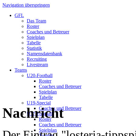
Navigation überspringen
GFL
Das Team
Roster
Coaches und Betreuer
Spielplan
Tabelle
Statistik
Namensdatenbank
Recruiting
Livestream
Teams
U20-Football
Roster
Coaches und Betreuer
Spielplan
Tabelle
U19-Special
Nachricht
Coaches und Betreuer
U17-Football
Roster
Coaches und Betreuer
Spielplan
Der Eintrag "losteria-tippsp
Tabelle