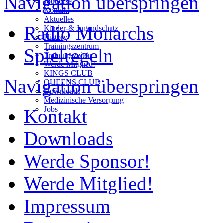
Navigation überspringen
Jobbörse
Kontakt
Aktuelles
Radio Monarchs
Kinder-& Jugendschutz
History
Trainingszentrum
Spielregeln
Trainingszeiten
Werde Mitglied!
KINGS CLUB
Navigation überspringen
QUEENS CLUB
Downloads
Medizinische Versorgung
Jobs
Kontakt
Downloads
Werde Sponsor!
Werde Mitglied!
Impressum