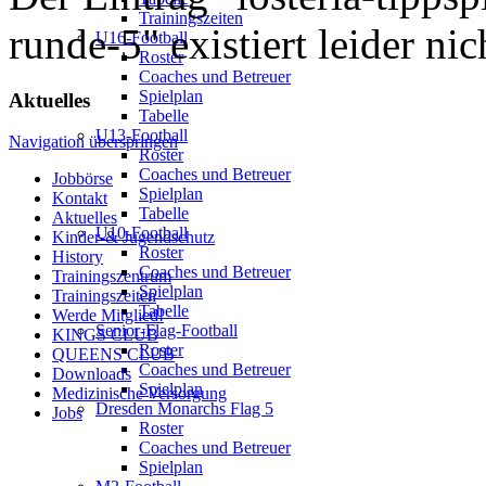
Trainingszeiten
runde-5" existiert leider nic
U16-Football
Roster
Coaches und Betreuer
Spielplan
Aktuelles
Tabelle
U13-Football
Navigation überspringen
Roster
Coaches und Betreuer
Jobbörse
Spielplan
Kontakt
Tabelle
Aktuelles
U10-Football
Kinder-& Jugendschutz
Roster
History
Coaches und Betreuer
Trainingszentrum
Spielplan
Trainingszeiten
Tabelle
Werde Mitglied!
Senior-Flag-Football
KINGS CLUB
Roster
QUEENS CLUB
Coaches und Betreuer
Downloads
Spielplan
Medizinische Versorgung
Dresden Monarchs Flag 5
Jobs
Roster
Coaches und Betreuer
Spielplan