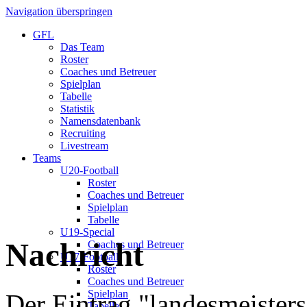
Navigation überspringen
GFL
Das Team
Roster
Coaches und Betreuer
Spielplan
Tabelle
Statistik
Namensdatenbank
Recruiting
Livestream
Teams
U20-Football
Roster
Coaches und Betreuer
Spielplan
Tabelle
U19-Special
Nachricht
Coaches und Betreuer
U17-Football
Roster
Coaches und Betreuer
Spielplan
Der Eintrag "landesmeisters
Tabelle