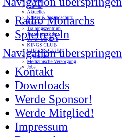
Navigation überspringen
JobDraft
Kontakt
Aktuelles
Radio Monarchs
Kinder-& Jugendschutz
History
Trainingszentrum
Spielregeln
Trainingszeiten
Werde Mitglied!
KINGS CLUB
Navigation überspringen
QUEENS CLUB
Downloads
Medizinische Versorgung
Jobs
Kontakt
Downloads
Werde Sponsor!
Werde Mitglied!
Impressum