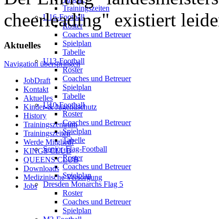
Trainingszeiten
cheerleading" existiert leide
U16-Football
Roster
Coaches und Betreuer
Spielplan
Aktuelles
Tabelle
U13-Football
Navigation überspringen
Roster
Coaches und Betreuer
JobDraft
Spielplan
Kontakt
Tabelle
Aktuelles
U10-Football
Kinder-& Jugendschutz
Roster
History
Coaches und Betreuer
Trainingszentrum
Spielplan
Trainingszeiten
Tabelle
Werde Mitglied!
Senior-Flag-Football
KINGS CLUB
Roster
QUEENS CLUB
Coaches und Betreuer
Downloads
Spielplan
Medizinische Versorgung
Dresden Monarchs Flag 5
Jobs
Roster
Coaches und Betreuer
Spielplan