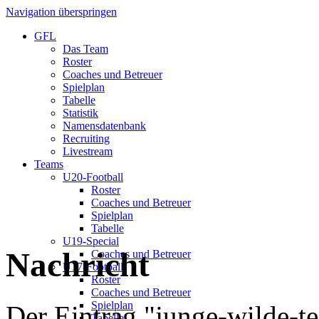
Navigation überspringen
GFL
Das Team
Roster
Coaches und Betreuer
Spielplan
Tabelle
Statistik
Namensdatenbank
Recruiting
Livestream
Teams
U20-Football
Roster
Coaches und Betreuer
Spielplan
Tabelle
U19-Special
Nachricht
Coaches und Betreuer
U17-Football
Roster
Coaches und Betreuer
Spielplan
Der Eintrag "junge-wilde-tei
Tabelle