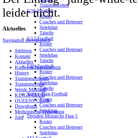
Trainingszeiten
leider nicht.
U16-Football
Roster
Coaches und Betreuer
Spielplan
Aktuelles
Tabelle
U13-Football
Navigation überspringen
Roster
Coaches und Betreuer
Jobbörse
Spielplan
Kontakt
Tabelle
Aktuelles
U10-Football
Kinder-& Jugendschutz
Roster
History
Coaches und Betreuer
Trainingszentrum
Spielplan
Trainingszeiten
Tabelle
Werde Mitglied!
Senior-Flag-Football
KINGS CLUB
Roster
QUEENS CLUB
Coaches und Betreuer
Downloads
Spielplan
Medizinische Versorgung
Dresden Monarchs Flag 5
Jobs
Roster
Coaches und Betreuer
Spielplan