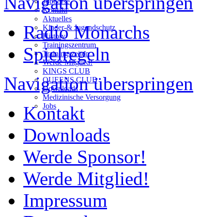
Navigation überspringen
Jobbörse
Kontakt
Aktuelles
Radio Monarchs
Kinder-& Jugendschutz
History
Trainingszentrum
Spielregeln
Trainingszeiten
Werde Mitglied!
KINGS CLUB
Navigation überspringen
QUEENS CLUB
Downloads
Medizinische Versorgung
Jobs
Kontakt
Downloads
Werde Sponsor!
Werde Mitglied!
Impressum