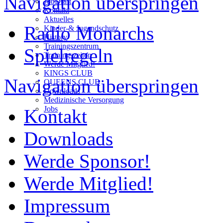
Navigation überspringen
JobDraft
Kontakt
Aktuelles
Radio Monarchs
Kinder-& Jugendschutz
History
Trainingszentrum
Spielregeln
Trainingszeiten
Werde Mitglied!
KINGS CLUB
Navigation überspringen
QUEENS CLUB
Downloads
Medizinische Versorgung
Jobs
Kontakt
Downloads
Werde Sponsor!
Werde Mitglied!
Impressum