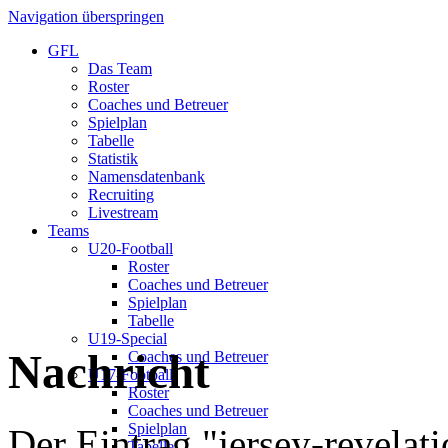
Navigation überspringen
GFL
Das Team
Roster
Coaches und Betreuer
Spielplan
Tabelle
Statistik
Namensdatenbank
Recruiting
Livestream
Teams
U20-Football
Roster
Coaches und Betreuer
Spielplan
Tabelle
U19-Special
Nachricht
Coaches und Betreuer
U17-Football
Roster
Coaches und Betreuer
Spielplan
Der Eintrag "jersey-revelat
Tabelle