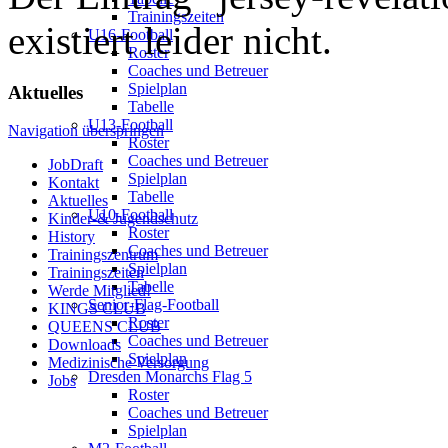
Trainingszeiten
existiert leider nicht.
U16-Football
Roster
Coaches und Betreuer
Spielplan
Aktuelles
Tabelle
U13-Football
Navigation überspringen
Roster
Coaches und Betreuer
JobDraft
Spielplan
Kontakt
Tabelle
Aktuelles
U10-Football
Kinder-& Jugendschutz
Roster
History
Coaches und Betreuer
Trainingszentrum
Spielplan
Trainingszeiten
Tabelle
Werde Mitglied!
Senior-Flag-Football
KINGS CLUB
Roster
QUEENS CLUB
Coaches und Betreuer
Downloads
Spielplan
Medizinische Versorgung
Dresden Monarchs Flag 5
Jobs
Roster
Coaches und Betreuer
Spielplan