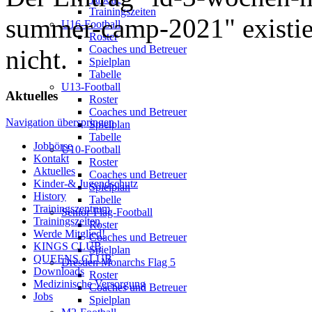
Trainingszeiten
summer-camp-2021" existier
U16-Football
Roster
Coaches und Betreuer
nicht.
Spielplan
Tabelle
U13-Football
Aktuelles
Roster
Coaches und Betreuer
Navigation überspringen
Spielplan
Tabelle
Jobbörse
U10-Football
Kontakt
Roster
Aktuelles
Coaches und Betreuer
Kinder-& Jugendschutz
Spielplan
History
Tabelle
Trainingszentrum
Senior-Flag-Football
Trainingszeiten
Roster
Werde Mitglied!
Coaches und Betreuer
KINGS CLUB
Spielplan
QUEENS CLUB
Dresden Monarchs Flag 5
Downloads
Roster
Medizinische Versorgung
Coaches und Betreuer
Jobs
Spielplan