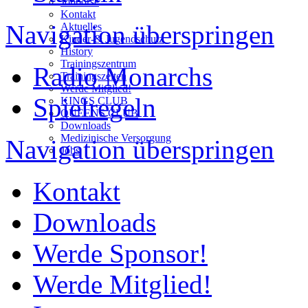
Jobbörse
Kontakt
Navigation überspringen
Aktuelles
Kinder-& Jugendschutz
History
Trainingszentrum
Radio Monarchs
Trainingszeiten
Werde Mitglied!
Spielregeln
KINGS CLUB
QUEENS CLUB
Downloads
Medizinische Versorgung
Navigation überspringen
Jobs
Kontakt
Downloads
Werde Sponsor!
Werde Mitglied!