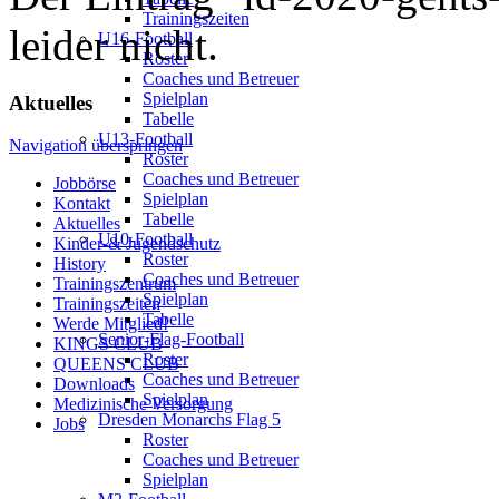
Trainingszeiten
leider nicht.
U16-Football
Roster
Coaches und Betreuer
Spielplan
Aktuelles
Tabelle
U13-Football
Navigation überspringen
Roster
Coaches und Betreuer
Jobbörse
Spielplan
Kontakt
Tabelle
Aktuelles
U10-Football
Kinder-& Jugendschutz
Roster
History
Coaches und Betreuer
Trainingszentrum
Spielplan
Trainingszeiten
Tabelle
Werde Mitglied!
Senior-Flag-Football
KINGS CLUB
Roster
QUEENS CLUB
Coaches und Betreuer
Downloads
Spielplan
Medizinische Versorgung
Dresden Monarchs Flag 5
Jobs
Roster
Coaches und Betreuer
Spielplan