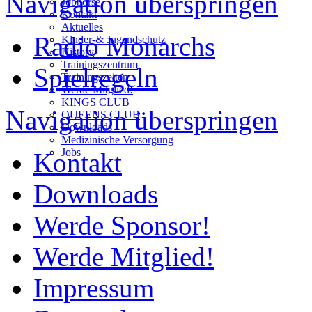
Navigation überspringen
Jobbörse
Kontakt
Aktuelles
Radio Monarchs
Kinder-& Jugendschutz
History
Trainingszentrum
Spielregeln
Trainingszeiten
Werde Mitglied!
KINGS CLUB
Navigation überspringen
QUEENS CLUB
Downloads
Medizinische Versorgung
Jobs
Kontakt
Downloads
Werde Sponsor!
Werde Mitglied!
Impressum