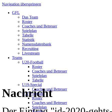
Navigation überspringen
GFL
Das Team
Roster
Coaches und Betreuer
Spielplan
Tabelle
Statistik
Namensdatenbank
Recruiting
Livestream
Teams
U20-Football
Roster
Coaches und Betreuer
Spielplan
Tabelle
U19-Special
Nachricht
Coaches und Betreuer
U17-Football
Roster
Coaches und Betreuer
Spielplan
Der Eintrag "id-2020-gehts-l
Tabelle