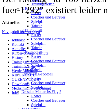
Trainingszeiten
fuer-1292" existiert leider n
U16-Football
Roster
Coaches und Betreuer
Spielplan
Aktuelles
Tabelle
U13-Football
Navigation überspringen
Roster
Coaches und Betreuer
Jobbörse
Spielplan
Kontakt
Tabelle
Aktuelles
U10-Football
Kinder-& Jugendschutz
Roster
History
Coaches und Betreuer
Trainingszentrum
Spielplan
Trainingszeiten
Tabelle
Werde Mitglied!
Senior-Flag-Football
KINGS CLUB
Roster
QUEENS CLUB
Coaches und Betreuer
Downloads
Spielplan
Medizinische Versorgung
Dresden Monarchs Flag 5
Jobs
Roster
Coaches und Betreuer
Spielplan