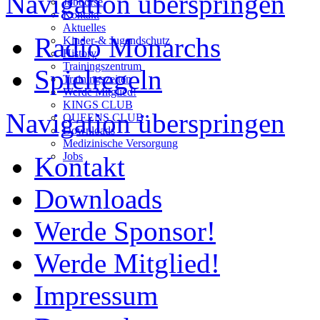
Navigation überspringen
Jobbörse
Kontakt
Aktuelles
Radio Monarchs
Kinder-& Jugendschutz
History
Trainingszentrum
Spielregeln
Trainingszeiten
Werde Mitglied!
KINGS CLUB
Navigation überspringen
QUEENS CLUB
Downloads
Medizinische Versorgung
Jobs
Kontakt
Downloads
Werde Sponsor!
Werde Mitglied!
Impressum