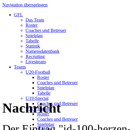
Navigation überspringen
GFL
Das Team
Roster
Coaches und Betreuer
Spielplan
Tabelle
Statistik
Namensdatenbank
Recruiting
Livestream
Teams
U20-Football
Roster
Coaches und Betreuer
Spielplan
Tabelle
U19-Special
Nachricht
Coaches und Betreuer
U17-Football
Roster
Coaches und Betreuer
Spielplan
Der Eintrag "id-100-herzen
Tabelle