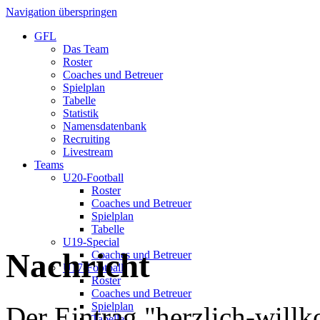
Navigation überspringen
GFL
Das Team
Roster
Coaches und Betreuer
Spielplan
Tabelle
Statistik
Namensdatenbank
Recruiting
Livestream
Teams
U20-Football
Roster
Coaches und Betreuer
Spielplan
Tabelle
U19-Special
Nachricht
Coaches und Betreuer
U17-Football
Roster
Coaches und Betreuer
Spielplan
Der Eintrag "herzlich-will
Tabelle