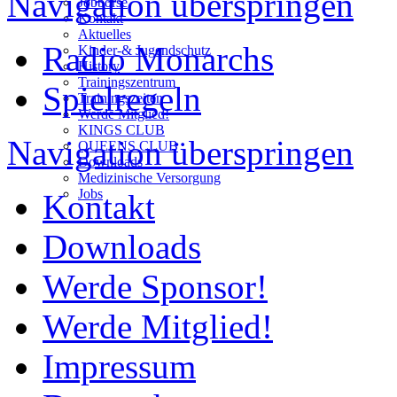
Navigation überspringen
Jobbörse
Kontakt
Aktuelles
Radio Monarchs
Kinder-& Jugendschutz
History
Trainingszentrum
Spielregeln
Trainingszeiten
Werde Mitglied!
KINGS CLUB
Navigation überspringen
QUEENS CLUB
Downloads
Medizinische Versorgung
Jobs
Kontakt
Downloads
Werde Sponsor!
Werde Mitglied!
Impressum