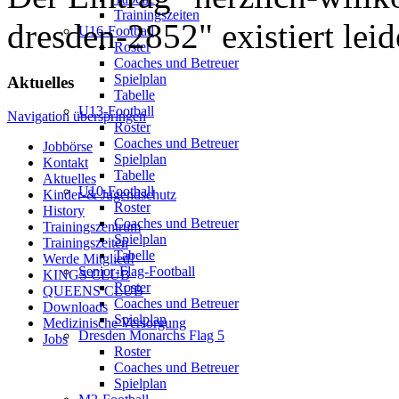
Trainingszeiten
dresden-2852" existiert leid
U16-Football
Roster
Coaches und Betreuer
Spielplan
Aktuelles
Tabelle
U13-Football
Navigation überspringen
Roster
Coaches und Betreuer
Jobbörse
Spielplan
Kontakt
Tabelle
Aktuelles
U10-Football
Kinder-& Jugendschutz
Roster
History
Coaches und Betreuer
Trainingszentrum
Spielplan
Trainingszeiten
Tabelle
Werde Mitglied!
Senior-Flag-Football
KINGS CLUB
Roster
QUEENS CLUB
Coaches und Betreuer
Downloads
Spielplan
Medizinische Versorgung
Dresden Monarchs Flag 5
Jobs
Roster
Coaches und Betreuer
Spielplan