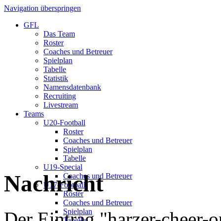
Navigation überspringen
GFL
Das Team
Roster
Coaches und Betreuer
Spielplan
Tabelle
Statistik
Namensdatenbank
Recruiting
Livestream
Teams
U20-Football
Roster
Coaches und Betreuer
Spielplan
Tabelle
U19-Special
Nachricht
Coaches und Betreuer
U17-Football
Roster
Coaches und Betreuer
Spielplan
Der Eintrag "harzer-cheer-op
Tabelle