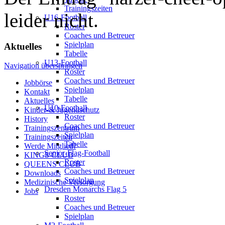
Trainingszeiten
leider nicht.
U16-Football
Roster
Coaches und Betreuer
Spielplan
Aktuelles
Tabelle
U13-Football
Navigation überspringen
Roster
Coaches und Betreuer
Jobbörse
Spielplan
Kontakt
Tabelle
Aktuelles
U10-Football
Kinder-& Jugendschutz
Roster
History
Coaches und Betreuer
Trainingszentrum
Spielplan
Trainingszeiten
Tabelle
Werde Mitglied!
Senior-Flag-Football
KINGS CLUB
Roster
QUEENS CLUB
Coaches und Betreuer
Downloads
Spielplan
Medizinische Versorgung
Dresden Monarchs Flag 5
Jobs
Roster
Coaches und Betreuer
Spielplan