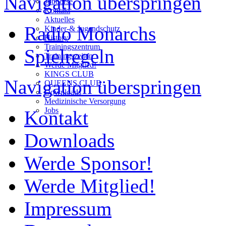
Navigation überspringen
Jobbörse
Kontakt
Aktuelles
Radio Monarchs
Kinder-& Jugendschutz
History
Trainingszentrum
Spielregeln
Trainingszeiten
Werde Mitglied!
KINGS CLUB
Navigation überspringen
QUEENS CLUB
Downloads
Medizinische Versorgung
Jobs
Kontakt
Downloads
Werde Sponsor!
Werde Mitglied!
Impressum