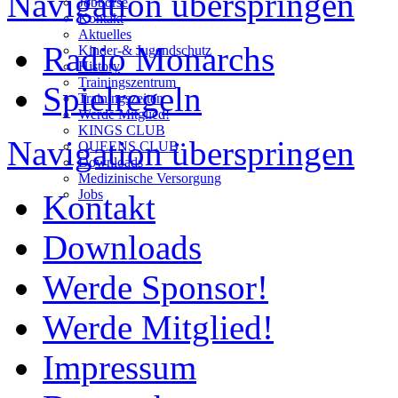
Navigation überspringen
Jobbörse
Kontakt
Aktuelles
Radio Monarchs
Kinder-& Jugendschutz
History
Trainingszentrum
Spielregeln
Trainingszeiten
Werde Mitglied!
KINGS CLUB
Navigation überspringen
QUEENS CLUB
Downloads
Medizinische Versorgung
Jobs
Kontakt
Downloads
Werde Sponsor!
Werde Mitglied!
Impressum