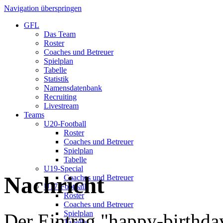
Navigation überspringen
GFL
Das Team
Roster
Coaches und Betreuer
Spielplan
Tabelle
Statistik
Namensdatenbank
Recruiting
Livestream
Teams
U20-Football
Roster
Coaches und Betreuer
Spielplan
Tabelle
U19-Special
Nachricht
Coaches und Betreuer
U17-Football
Roster
Coaches und Betreuer
Spielplan
Der Eintrag "happy-birthd
Tabelle