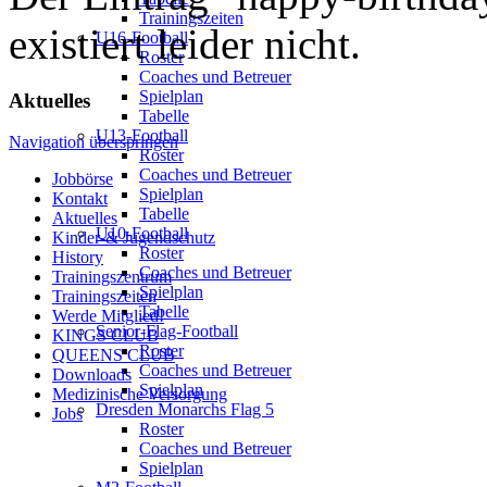
Trainingszeiten
existiert leider nicht.
U16-Football
Roster
Coaches und Betreuer
Spielplan
Aktuelles
Tabelle
U13-Football
Navigation überspringen
Roster
Coaches und Betreuer
Jobbörse
Spielplan
Kontakt
Tabelle
Aktuelles
U10-Football
Kinder-& Jugendschutz
Roster
History
Coaches und Betreuer
Trainingszentrum
Spielplan
Trainingszeiten
Tabelle
Werde Mitglied!
Senior-Flag-Football
KINGS CLUB
Roster
QUEENS CLUB
Coaches und Betreuer
Downloads
Spielplan
Medizinische Versorgung
Dresden Monarchs Flag 5
Jobs
Roster
Coaches und Betreuer
Spielplan