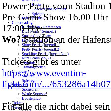
M2-Football
Power Party vorm Stadion 1
Roster
Coaches und Betreuer
Spielplan
Pre-Game Show 16.00 Uhr |
Frauenfootball
Cheerleading
17:00 Uhr
Buchungen - Referenzen
Blue Pearls (SeniorL)
Senior Coed Team
Wo?
Stadion an der Hafens
Dance Team (ab 18 J.)
Shiny Pearls (JugendL1)
Pretty Pearls (JugendL2)
Sparkling Pearls (JugendNeu)
Mini Pearls (ab 5 J.)
Tickets gibt es unter
Termine
Trainingszeiten
https://www.eventim-
Gameday
Stadion
Spielregeln
light.com/.../653286a14b0
Sponsoren
Sponsoren
Werde Sponsor!
Boosterclub
Tickets
Für alle die nicht dabei se
Verein