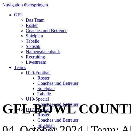
Navigation überspringen
GFL
Das Team
Roster
Coaches und Betreuer
Spielplan
Tabelle
Statistik
Namensdatenbank
Recruiting
Livestream
Teams
U20-Football
Roster
Coaches und Betreuer
Spielplan
Tabelle
U19-Special
GFL BOWL COUN
Coaches und Betreuer
U17-Football
Roster
Coaches und Betreuer
Spielplan
04. October 2024
| Team: A
Tabelle