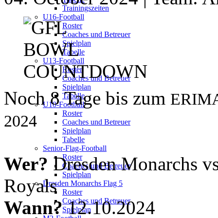
Trainingszeiten
U16-Football
Roster
Coaches und Betreuer
Spielplan
Tabelle
U13-Football
Roster
Coaches und Betreuer
Spielplan
Noch 8 Tage bis zum
ERIM
Tabelle
U10-Football
Roster
2024
Coaches und Betreuer
Spielplan
Tabelle
Senior-Flag-Football
Roster
Wer?
Dresden Monarchs vs
Coaches und Betreuer
Spielplan
Royals
Dresden Monarchs Flag 5
Roster
Coaches und Betreuer
Wann?
12.10.2024
Spielplan