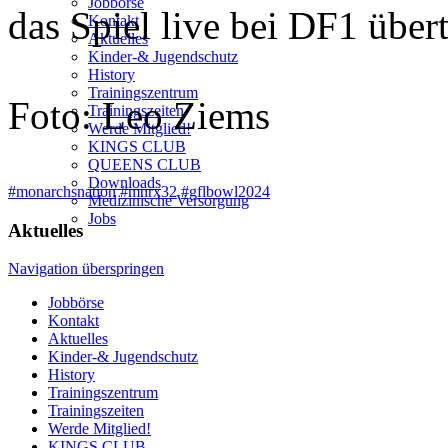
Jobbörse
das Spiel live bei DF1 über
Kontakt
Aktuelles
Kinder-& Jugendschutz
History
Trainingszentrum
Foto: Leo Ziems
Trainingszeiten
Werde Mitglied!
KINGS CLUB
QUEENS CLUB
Downloads
#monarchsnation
#mnrx32
#gflbowl2024
Medizinische Versorgung
Jobs
Aktuelles
Navigation überspringen
Jobbörse
Kontakt
Aktuelles
Kinder-& Jugendschutz
History
Trainingszentrum
Trainingszeiten
Werde Mitglied!
KINGS CLUB