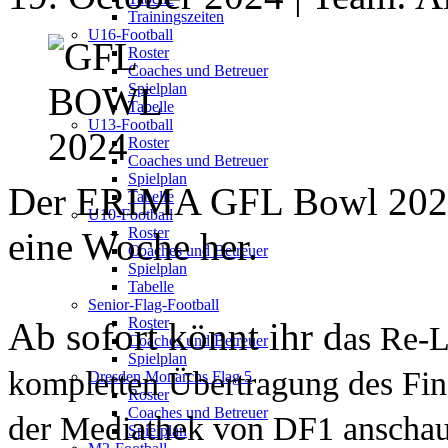
Trainingszeiten
U16-Football
Roster
Coaches und Betreuer
Spielplan
Tabelle
U13-Football
Roster
Coaches und Betreuer
Spielplan
Der ERIMA GFL Bowl 2024 
Tabelle
U10-Football
Roster
eine Woche her.
Coaches und Betreuer
Spielplan
Tabelle
Senior-Flag-Football
Roster
Ab sofort könnt ihr d
as Re-L
Coaches und Betreuer
Spielplan
kompletten Übertragung des Fina
Dresden Monarchs Flag 5
Roster
Coaches und Betreuer
der Mediathek von DF1 anschau
Spielplan