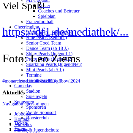
M2-Football
Viel Spaß!
Roster
Coaches und Betreuer
Spielplan
Frauenfootball
Cheerleading
https://df1.de/mediathek/...
Buchungen - Referenzen
Blue Pearls (SeniorL)
Senior Coed Team
Dance Team (ab 18 J.)
Shiny Pearls (JugendL1)
Foto: Leo Ziems
Pretty Pearls (JugendL2)
Sparkling Pearls (JugendNeu)
Mini Pearls (ab 5 J.)
Termine
Trainingszeiten
#monarchsnation
#mnrx32
#gflbowl2024
Gameday
Stadion
Aktuelles
Spielregeln
Sponsoren
Navigation überspringen
Sponsoren
Werde Sponsor!
Jobbörse
Boosterclub
Kontakt
Tickets
Aktuelles
Verein
Kinder-& Jugendschutz