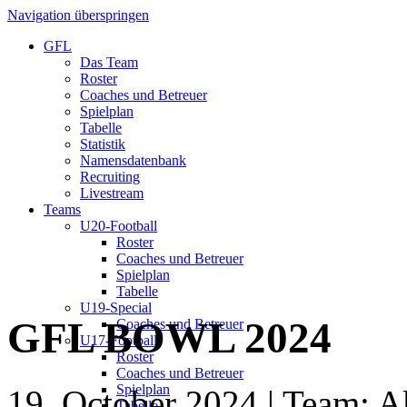
Navigation überspringen
GFL
Das Team
Roster
Coaches und Betreuer
Spielplan
Tabelle
Statistik
Namensdatenbank
Recruiting
Livestream
Teams
U20-Football
Roster
Coaches und Betreuer
Spielplan
Tabelle
U19-Special
GFL BOWL 2024
Coaches und Betreuer
U17-Football
Roster
Coaches und Betreuer
Spielplan
19. October 2024
| Team: A
Tabelle