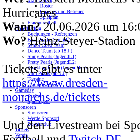
M2-Football
Roster
Hurricanes
Coaches und Betreuer
Spielplan
Wann?
20.06.2026 um 16:
Frauenfootball
Cheerleading
Buchungen - Referenzen
Wo?
Heinz-Steyer-Stadion
Blue Pearls (SeniorL)
Senior Coed Team
Dance Team (ab 18 J.)
Shiny Pearls (JugendL1)
Pretty Pearls (JugendL2)
Tickets gibt es unter
Sparkling Pearls (JugendNeu)
Mini Pearls (ab 5 J.)
https://www.dresden-
Termine
Trainingszeiten
Gameday
monarchs.de/tickets
Stadion
Spielregeln
Sponsoren
Sponsoren
Werde Sponsor!
Und den Livestream bei Sp
Boosterclub
Tickets
Football und
Twitch.DE
Verein