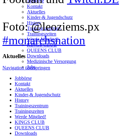
Jobbörse
Kontakt
Aktuelles
Kinder-& Jugendschutz
Foto: @leoziems.px
History
Trainingszentrum
Trainingszeiten
#monarchsnation
Werde Mitglied!
KINGS CLUB
QUEENS CLUB
Aktuelles
Downloads
Medizinische Versorgung
Jobs
Navigation überspringen
Jobbörse
Kontakt
Aktuelles
Kinder-& Jugendschutz
History
Trainingszentrum
Trainingszeiten
Werde Mitglied!
KINGS CLUB
QUEENS CLUB
Downloads