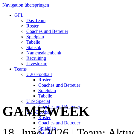
Navigation überspringen
GFL
Das Team
Roster
Coaches und Betreuer
Spielplan
Tabelle
Statistik
Namensdatenbank
Recruiting
Livestream
Teams
U20-Football
Roster
Coaches und Betreuer
Spielplan
Tabelle
U19-Special
GAMEWEEK
Coaches und Betreuer
U17-Football
Roster
Coaches und Betreuer
Spielplan
18. June 2026
| Team: Aktue
Tabelle