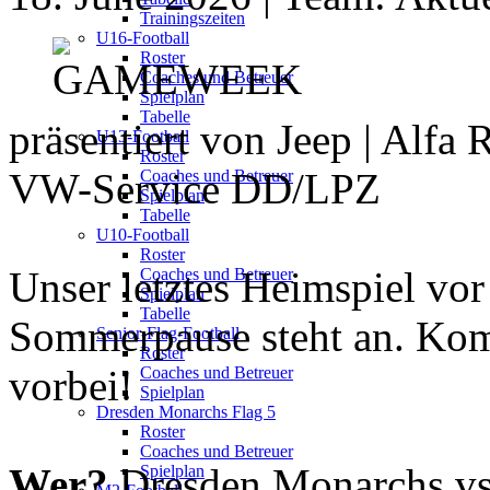
Trainingszeiten
U16-Football
Roster
Coaches und Betreuer
Spielplan
Tabelle
präsentiert von Jeep | Alfa 
U13-Football
Roster
VW-Service DD/LPZ
Coaches und Betreuer
Spielplan
Tabelle
U10-Football
Roster
Unser letztes Heimspiel vor
Coaches und Betreuer
Spielplan
Tabelle
Sommerpause steht an. Kom
Senior-Flag-Football
Roster
vorbei!
Coaches und Betreuer
Spielplan
Dresden Monarchs Flag 5
Roster
Coaches und Betreuer
Wer?
Dresden Monarchs vs.
Spielplan