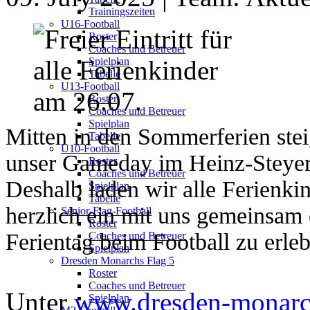
Trainingszeiten
U16-Football
Roster
Coaches und Betreuer
Spielplan
Tabelle
U13-Football
Roster
Coaches und Betreuer
Spielplan
Mitten in den Sommerferien stei
Tabelle
U10-Football
unser Gameday im Heinz-Steyer
Roster
Coaches und Betreuer
Deshalb laden wir alle Ferienkin
Spielplan
Tabelle
herzlich ein mit uns gemeinsam
Senior-Flag-Football
Roster
Ferientag beim Football zu erle
Coaches und Betreuer
Spielplan
Dresden Monarchs Flag 5
Roster
Coaches und Betreuer
Unter
www.dresden-monarch
Spielplan