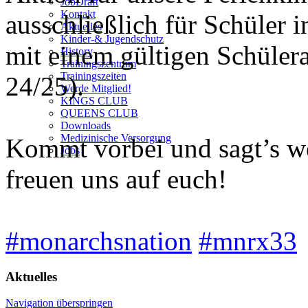
JobDraft
Kontakt
ausschließlich für Schüler 
Aktuelles
Kinder-& Jugendschutz
mit einem gültigen Schüler
History
Trainingszentrum
Trainingszeiten
24/25).
Werde Mitglied!
KINGS CLUB
QUEENS CLUB
Downloads
Medizinische Versorgung
Kommt vorbei und sagt’s we
Jobs
freuen uns auf euch!
#monarchsnation
#mnrx33
Aktuelles
Navigation überspringen