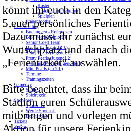
M2-Football
Roster
könnt ihr euch in den Kate
Coaches und Betreuer
Spielplan
5 euer persönliches Ferient
Frauenfootball
Cheerleading
Buchungen - Referenzen
Dazu müsst ihr zunächst eu
Blue Pearls (SeniorL)
Senior Coed Team
Wunschplatz und danach di
Dance Team (ab 18 J.)
Shiny Pearls (JugendL1)
Pretty Pearls (JugendL2)
„Ferienticket“ auswählen.
Sparkling Pearls (JugendNeu)
Mini Pearls (ab 5 J.)
Termine
Trainingszeiten
Gameday
Bitte beachtet, dass ihr be
Stadion
Spielregeln
Stadion euren Schülerauswe
Sponsoren
Sponsoren
Werde Sponsor!
mitbringen und vorlegen mü
Boosterclub
Tickets
Aktion für unsere Ferienkin
Verein