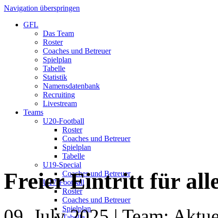
Navigation überspringen
GFL
Das Team
Roster
Coaches und Betreuer
Spielplan
Tabelle
Statistik
Namensdatenbank
Recruiting
Livestream
Teams
U20-Football
Roster
Coaches und Betreuer
Spielplan
Tabelle
U19-Special
Freier Eintritt für al
Coaches und Betreuer
U17-Football
Roster
Coaches und Betreuer
Spielplan
09. July 2025
| Team: Aktue
Tabelle