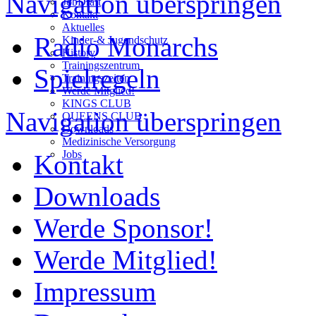
Navigation überspringen
JobDraft
Kontakt
Aktuelles
Radio Monarchs
Kinder-& Jugendschutz
History
Trainingszentrum
Spielregeln
Trainingszeiten
Werde Mitglied!
KINGS CLUB
Navigation überspringen
QUEENS CLUB
Downloads
Medizinische Versorgung
Jobs
Kontakt
Downloads
Werde Sponsor!
Werde Mitglied!
Impressum