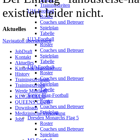
Trainingszeiten
existiert leider nicht.
U16-Football
Roster
Coaches und Betreuer
Spielplan
Aktuelles
Tabelle
U13-Football
Navigation überspringen
Roster
Coaches und Betreuer
JobDraft
Spielplan
Kontakt
Tabelle
Aktuelles
U10-Football
Kinder-& Jugendschutz
Roster
History
Coaches und Betreuer
Trainingszentrum
Spielplan
Trainingszeiten
Tabelle
Werde Mitglied!
Senior-Flag-Football
KINGS CLUB
Roster
QUEENS CLUB
Coaches und Betreuer
Downloads
Spielplan
Medizinische Versorgung
Dresden Monarchs Flag 5
Jobs
Roster
Coaches und Betreuer
Spielplan