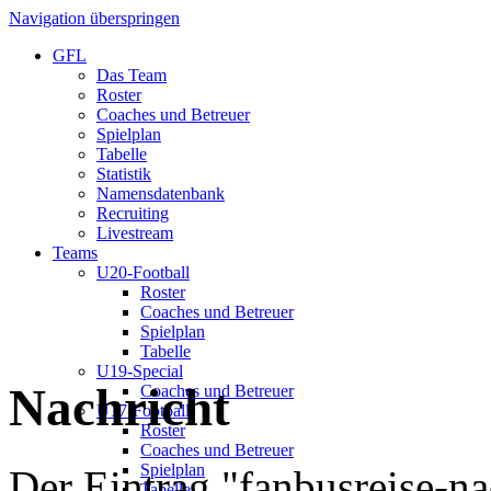
Navigation überspringen
GFL
Das Team
Roster
Coaches und Betreuer
Spielplan
Tabelle
Statistik
Namensdatenbank
Recruiting
Livestream
Teams
U20-Football
Roster
Coaches und Betreuer
Spielplan
Tabelle
U19-Special
Nachricht
Coaches und Betreuer
U17-Football
Roster
Coaches und Betreuer
Spielplan
Der Eintrag "fanbusreise-na
Tabelle