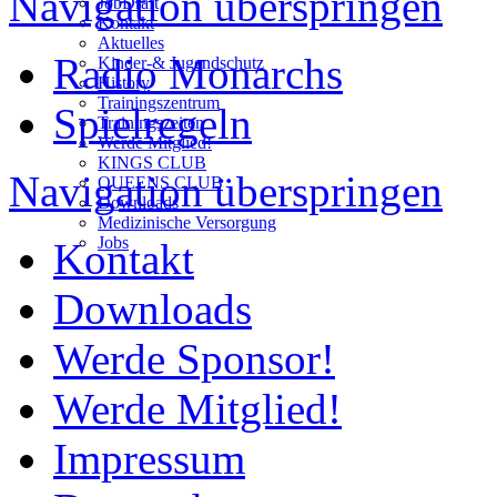
Navigation überspringen
JobDraft
Kontakt
Aktuelles
Radio Monarchs
Kinder-& Jugendschutz
History
Trainingszentrum
Spielregeln
Trainingszeiten
Werde Mitglied!
KINGS CLUB
Navigation überspringen
QUEENS CLUB
Downloads
Medizinische Versorgung
Jobs
Kontakt
Downloads
Werde Sponsor!
Werde Mitglied!
Impressum