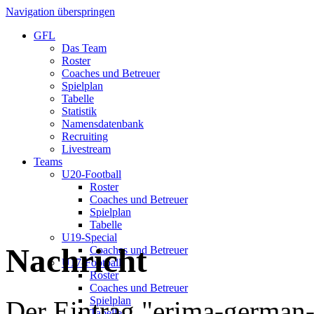
Navigation überspringen
GFL
Das Team
Roster
Coaches und Betreuer
Spielplan
Tabelle
Statistik
Namensdatenbank
Recruiting
Livestream
Teams
U20-Football
Roster
Coaches und Betreuer
Spielplan
Tabelle
U19-Special
Nachricht
Coaches und Betreuer
U17-Football
Roster
Coaches und Betreuer
Spielplan
Der Eintrag "erima-german-
Tabelle