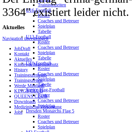
Trainingszeiten
3364" existiert leider nicht.
U16-Football
Roster
Coaches und Betreuer
Spielplan
Aktuelles
Tabelle
U13-Football
Navigation überspringen
Roster
Coaches und Betreuer
JobDraft
Spielplan
Kontakt
Tabelle
Aktuelles
U10-Football
Kinder-& Jugendschutz
Roster
History
Coaches und Betreuer
Trainingszentrum
Spielplan
Trainingszeiten
Tabelle
Werde Mitglied!
Senior-Flag-Football
KINGS CLUB
Roster
QUEENS CLUB
Coaches und Betreuer
Downloads
Spielplan
Medizinische Versorgung
Dresden Monarchs Flag 5
Jobs
Roster
Coaches und Betreuer
Spielplan